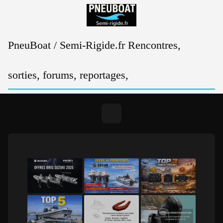
Passer
au
contenu
PneuBoat / Semi-Rigide.fr Rencontres,
sorties, forums, reportages,