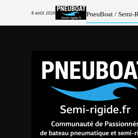
Passer
au
8 août 2026
PneuBoat / Semi-Ri
contenu