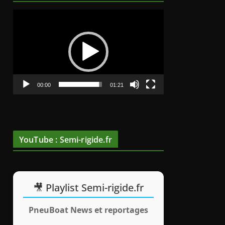
L
e
c
t
e
u
00:00
01:21
r
v
i
d
YouTube : Semi-rigide.fr
é
o
🎥 Playlist Semi-rigide.fr
PneuBoat News et reportages