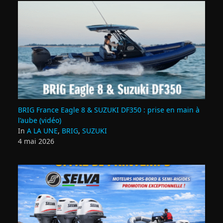
BRIG France Eagle 8 & SUZUKI DF350 : prise en main à
l’aube (vidéo)
In
A LA UNE
,
BRIG
,
SUZUKI
4 mai 2026