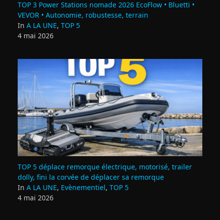
TOP 3 Power Stations nomade 2026 EcoFlow • Bluetti •
VEVOR • Autonomie, robustesse, terrain
In
A LA UNE
,
TOP 5
4 mai 2026
TOP 5 déplace remorque électrique, motorisé, trailer
dolly, fini la corvée de déplacer sa remorque
In
A LA UNE
,
Evènementiel
,
TOP 5
4 mai 2026