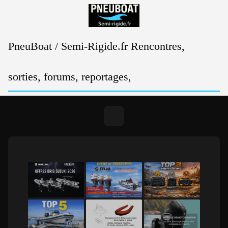
Passer
au
contenu
PneuBoat / Semi-Rigide.fr Rencontres,
sorties, forums, reportages,