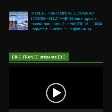
OFFRE DE PRINTEMPS du 25/03/26 AU
30/06/26 – SELVA MARINE semi-rigide et
moteur hors-bord chez NAUTIC 13 – 13830
Roquefort‑la‑Bédoule (Région PACA)
BRIG FRANCE présente E1O
L
e
c
t
e
u
r