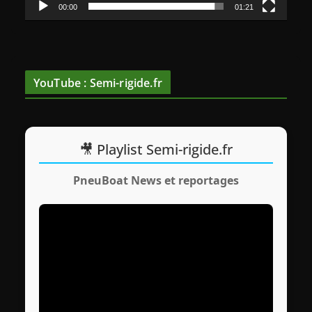
v
00:00
01:21
i
d
é
o
YouTube : Semi-rigide.fr
🎥 Playlist Semi-rigide.fr
PneuBoat News et reportages