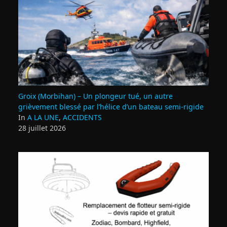
Groix (Morbihan) – Un plongeur tué, un autre
grièvement blessé par l’hélice d’un bateau semi-rigide
In
A LA UNE
,
ACCIDENTS
28 juillet 2026