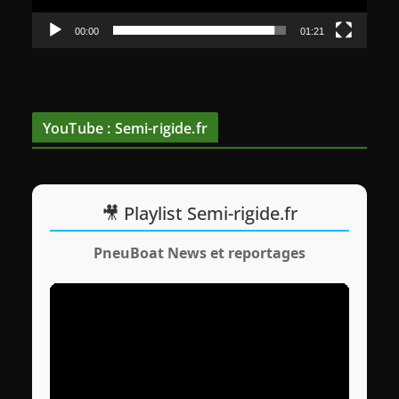
r
v
00:00
01:21
i
d
é
o
YouTube : Semi-rigide.fr
🎥 Playlist Semi-rigide.fr
PneuBoat News et reportages