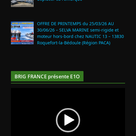
OFFRE DE PRINTEMPS du 25/03/26 AU
30/06/26 – SELVA MARINE semi-rigide et
moteur hors-bord chez NAUTIC 13 – 13830
Roquefort‑la‑Bédoule (Région PACA)
BRIG FRANCE présente E1O
L
e
c
t
e
u