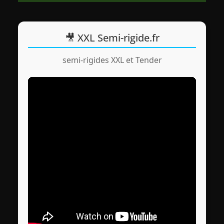
🎥 XXL Semi-rigide.fr
semi-rigides XXL et Tender