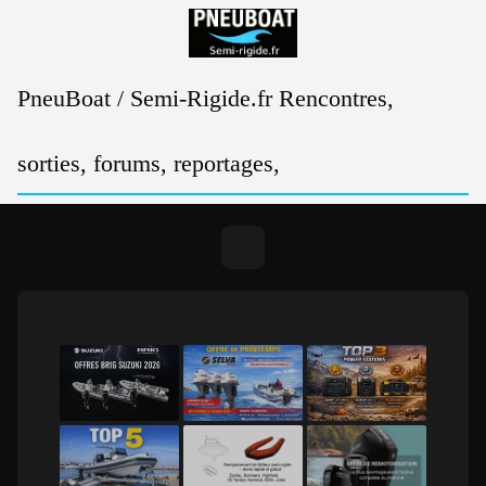
Passer
au
contenu
PneuBoat / Semi-Rigide.fr Rencontres,
sorties, forums, reportages,