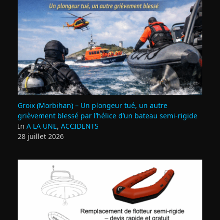
Groix (Morbihan) – Un plongeur tué, un autre
grièvement blessé par l’hélice d’un bateau semi-rigide
In
A LA UNE
,
ACCIDENTS
28 juillet 2026