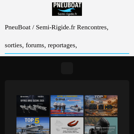
Passer
au
contenu
PneuBoat / Semi-Rigide.fr Rencontres,
sorties, forums, reportages,