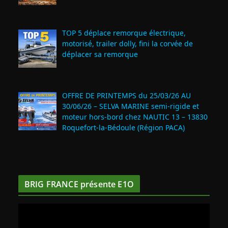
TOP 5 déplace remorque électrique,
motorisé, trailer dolly, fini la corvée de
déplacer sa remorque
OFFRE DE PRINTEMPS du 25/03/26 AU
30/06/26 – SELVA MARINE semi-rigide et
moteur hors-bord chez NAUTIC 13 – 13830
Roquefort‑la‑Bédoule (Région PACA)
BRIG FRANCE présente E1O
L
e