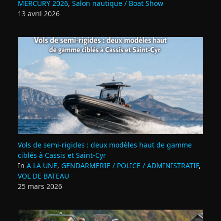
MERCURY 2026
,
Salon nautique / Boat Show
13 avril 2026
Vols de semi‑rigides : deux modèles haut de gamme
ciblés à Cassis et Saint‑Cyr
In
A LA UNE
,
GENDARMERIE / POLICE / ADMINISTRATIF
,
VOL DE BATEAU
25 mars 2026