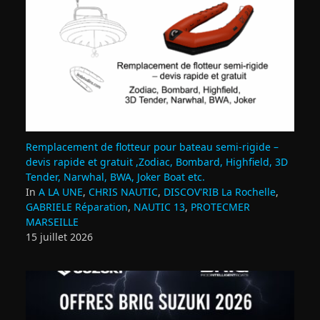
Remplacement de flotteur pour bateau semi‑rigide –
devis rapide et gratuit ,Zodiac, Bombard, Highfield, 3D
Tender, Narwhal, BWA, Joker Boat etc.
In
A LA UNE
,
CHRIS NAUTIC
,
DISCOV'RIB La Rochelle
,
GABRIELE Réparation
,
NAUTIC 13
,
PROTECMER
MARSEILLE
15 juillet 2026