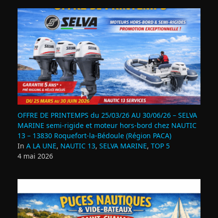
OFFRE DE PRINTEMPS du 25/03/26 AU 30/06/26 – SELVA
MARINE semi-rigide et moteur hors-bord chez NAUTIC
13 – 13830 Roquefort‑la‑Bédoule (Région PACA)
In
A LA UNE
,
NAUTIC 13
,
SELVA MARINE
,
TOP 5
4 mai 2026