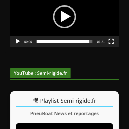
c
t
e
u
r
v
00:00
01:21
i
d
é
o
YouTube : Semi-rigide.fr
🎥 Playlist Semi-rigide.fr
PneuBoat News et reportages