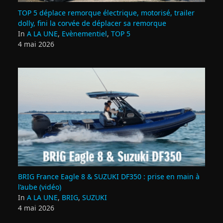
TOP 5 déplace remorque électrique, motorisé, trailer
dolly, fini la corvée de déplacer sa remorque
In
A LA UNE
,
Evènementiel
,
TOP 5
4 mai 2026
BRIG France Eagle 8 & SUZUKI DF350 : prise en main à
l’aube (vidéo)
In
A LA UNE
,
BRIG
,
SUZUKI
4 mai 2026