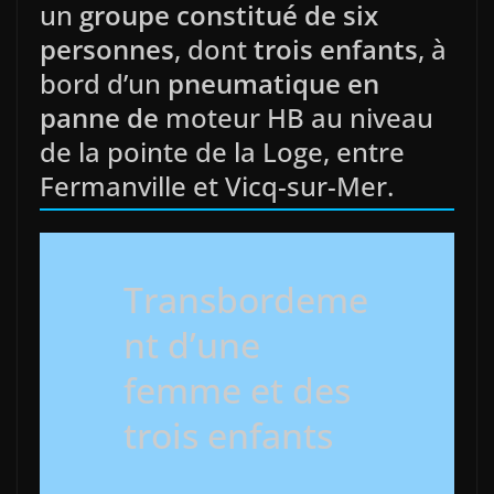
un
groupe constitué de six
personnes
, dont
trois enfants
, à
bord d’un
pneumatique en
panne de
moteur HB au niveau
de la pointe de la Loge, entre
Fermanville et Vicq-sur-Mer.
Transbordeme
nt d’une
femme et des
trois enfants