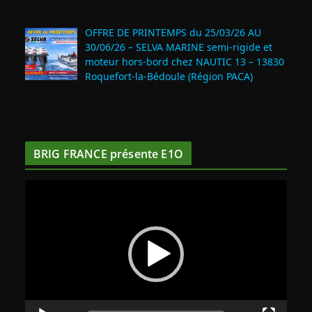
OFFRE DE PRINTEMPS du 25/03/26 AU
30/06/26 – SELVA MARINE semi-rigide et
moteur hors-bord chez NAUTIC 13 – 13830
Roquefort‑la‑Bédoule (Région PACA)
BRIG FRANCE présente E1O
L
e
c
t
e
u
r
v