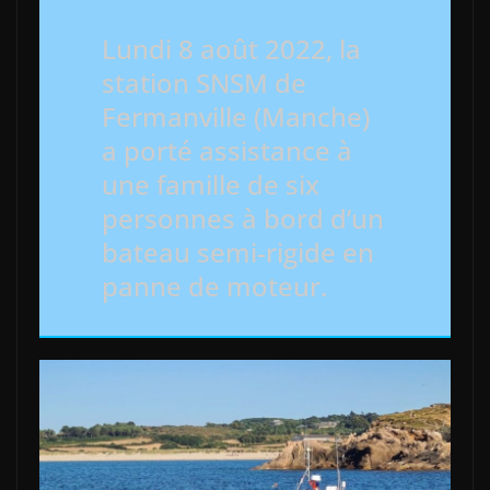
Lundi 8 août 2022, la
station SNSM de
Fermanville (Manche)
a porté assistance à
une famille de six
personnes à bord d’un
bateau semi-rigide en
panne de moteur.