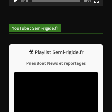
00:00
01:21
i
d
é
o
YouTube : Semi-rigide.fr
🎥 Playlist Semi-rigide.fr
PneuBoat News et reportages