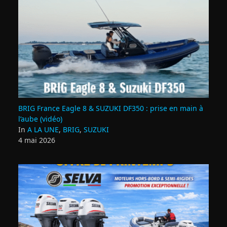
BRIG France Eagle 8 & SUZUKI DF350 : prise en main à
l’aube (vidéo)
In
A LA UNE
,
BRIG
,
SUZUKI
4 mai 2026