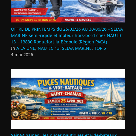
OFFRE DE PRINTEMPS du 25/03/26 AU 30/06/26 – SELVA
MARINE semi-rigide et moteur hors-bord chez NAUTIC
13 – 13830 Roquefort‑la‑Bédoule (Région PACA)
In
A LA UNE
,
NAUTIC 13
,
SELVA MARINE
,
TOP 5
4 mai 2026
Saint‑Chamas : les puces nautiques et vide‑bateaux