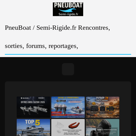
Passer
au
contenu
PneuBoat / Semi-Rigide.fr Rencontres,
sorties, forums, reportages,