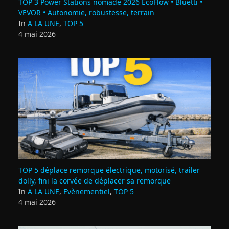
TOP 3 Power Stations nomade 2026 EcoFlow • Bluetti •
VEVOR • Autonomie, robustesse, terrain
In
A LA UNE
,
TOP 5
4 mai 2026
TOP 5 déplace remorque électrique, motorisé, trailer
dolly, fini la corvée de déplacer sa remorque
In
A LA UNE
,
Evènementiel
,
TOP 5
4 mai 2026