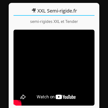
🎥 XXL Semi-rigide.fr
semi-rigides XXL et Tender