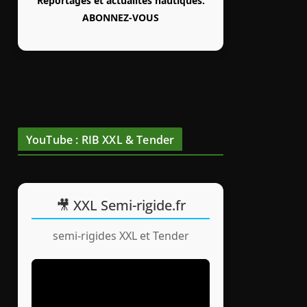
Reportages et actualités nautiques.
ABONNEZ-VOUS
YouTube : RIB XXL & Tender
🎥 XXL Semi-rigide.fr
semi-rigides XXL et Tender