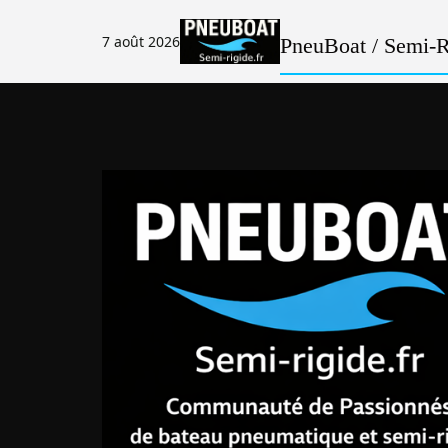
Passer
au
7 août 2026
PneuBoat / Semi-Ri
contenu