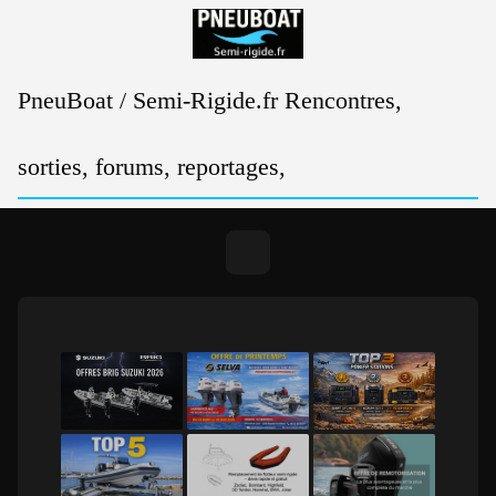
Passer
au
contenu
PneuBoat / Semi-Rigide.fr Rencontres,
sorties, forums, reportages,