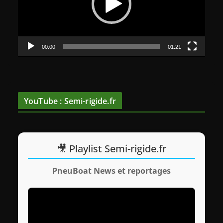
e
u
r
v
00:00
01:21
i
d
é
o
YouTube : Semi-rigide.fr
🎥 Playlist Semi-rigide.fr
PneuBoat News et reportages