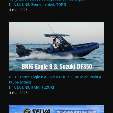
In
A LA UNE
,
Evènementiel
,
TOP 5
4 mai 2026
BRIG France Eagle 8 & SUZUKI DF350 : prise en main à
l’aube (vidéo)
In
A LA UNE
,
BRIG
,
SUZUKI
4 mai 2026