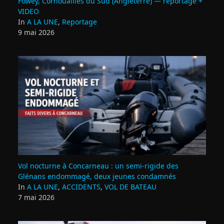
Fowey, Cornouailles du Sud (Angleterre) — reportage +
VIDEO
In
A LA UNE
,
Reportage
9 mai 2026
Vol nocturne à Concarneau : un semi‑rigide des
Glénans endommagé, deux jeunes condamnés
In
A LA UNE
,
ACCIDENTS
,
VOL DE BATEAU
7 mai 2026