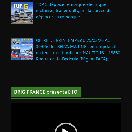
TOP 5 déplace remorque électrique,
motorisé, trailer dolly, fini la corvée de
déplacer sa remorque
OFFRE DE PRINTEMPS du 25/03/26 AU
30/06/26 – SELVA MARINE semi-rigide et
moteur hors-bord chez NAUTIC 13 – 13830
Roquefort‑la‑Bédoule (Région PACA)
BRIG FRANCE présente E1O
L
e
c
t