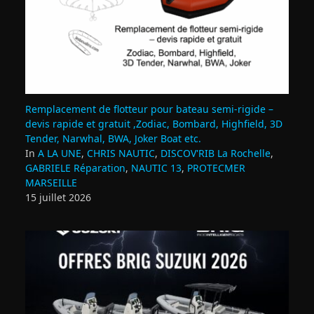
Remplacement de flotteur pour bateau semi‑rigide –
devis rapide et gratuit ,Zodiac, Bombard, Highfield, 3D
Tender, Narwhal, BWA, Joker Boat etc.
In
A LA UNE
,
CHRIS NAUTIC
,
DISCOV'RIB La Rochelle
,
GABRIELE Réparation
,
NAUTIC 13
,
PROTECMER
MARSEILLE
15 juillet 2026