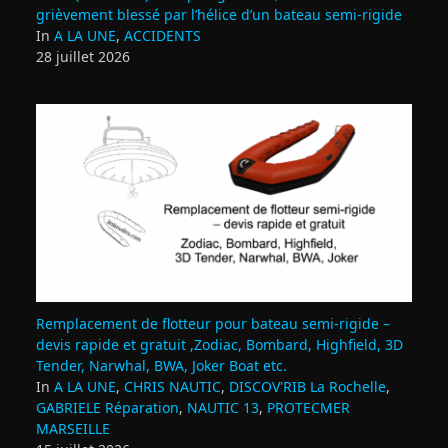
grièvement blessé par l’hélice d’un bateau semi-rigide
In
A LA UNE
,
ACCIDENTS
28 juillet 2026
Remplacement de flotteur pour bateau semi‑rigide –
devis rapide et gratuit ,Zodiac, Bombard, Highfield, 3D
Tender, Narwhal, BWA, Joker Boat etc.
In
A LA UNE
,
CHRIS NAUTIC
,
DISCOV'RIB La Rochelle
,
GABRIELE Réparation
,
NAUTIC 13
,
PROTECMER
MARSEILLE