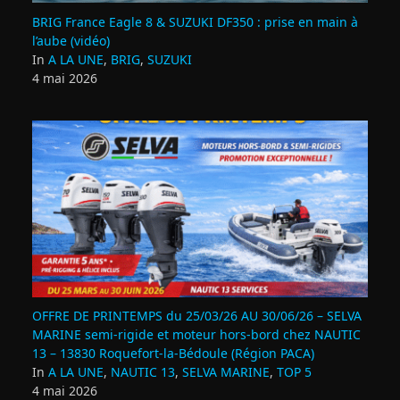
BRIG France Eagle 8 & SUZUKI DF350 : prise en main à
l’aube (vidéo)
In
A LA UNE
,
BRIG
,
SUZUKI
4 mai 2026
OFFRE DE PRINTEMPS du 25/03/26 AU 30/06/26 – SELVA
MARINE semi-rigide et moteur hors-bord chez NAUTIC
13 – 13830 Roquefort‑la‑Bédoule (Région PACA)
In
A LA UNE
,
NAUTIC 13
,
SELVA MARINE
,
TOP 5
4 mai 2026