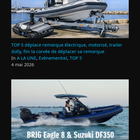
TOP 5 déplace remorque électrique, motorisé, trailer
dolly, fini la corvée de déplacer sa remorque
In
A LA UNE
,
Evènementiel
,
TOP 5
4 mai 2026