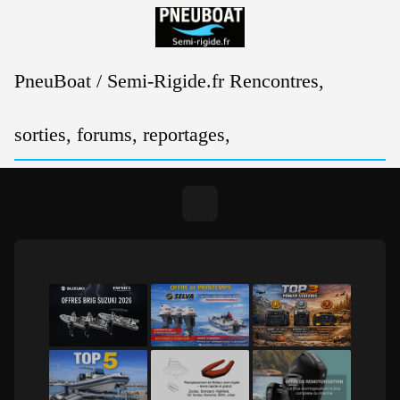
Passer
au
contenu
PneuBoat / Semi-Rigide.fr Rencontres,
sorties, forums, reportages,