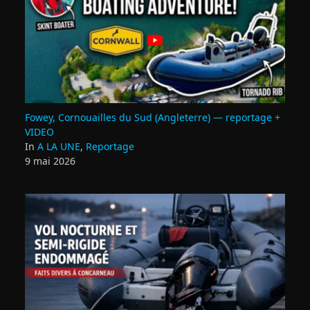
Fowey, Cornouailles du Sud (Angleterre) — reportage +
VIDEO
In
A LA UNE
,
Reportage
9 mai 2026