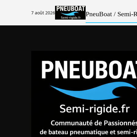
Passer
au
7 août 2026
PneuBoat / Semi-Ri
contenu