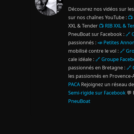
Découvrez nos vidéos sur les 
sur nos chaînes YouTube :
📺
XXL & Tender
📺 RIB XXL & T
PneuBoat sur Facebook :
🔗 
passionnés :
📣 Petites Anno
mobilisé contre le vol :
🔗 Gr
cale idéale :
🔗 Groupe Faceb
passionnés en Bretagne :
🔗 
les passionnés en Provence-A
PACA
Rejoignez un réseau de
Semi-rigide sur Facebook
💬 
PneuBoat