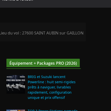
Lieu du vol : 27600 SAINT AUBIN sur GAILLON
Équipement + Packages PRO (2026)
BRIG et Suzuki lancent
Powerline : huit semi‑rigides
prêts à naviguer, livrables
rapidement, configuration
unique et prix offensif
TOP 3 Power Stations nomade