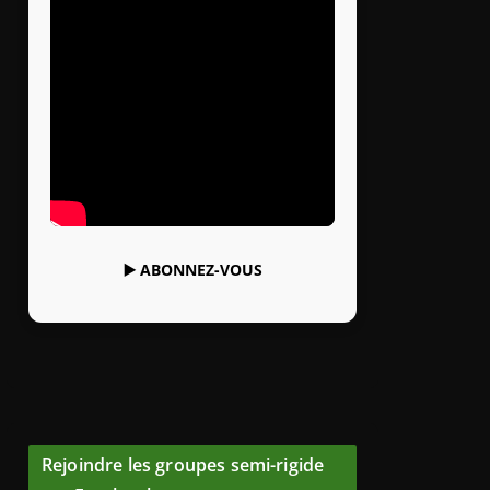
▶️
ABONNEZ-VOUS
Rejoindre les groupes semi-rigide