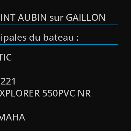
SAINT AUBIN sur GAILLON
cipales du bateau :
TIC
6221
EXPLORER 550PVC NR
YAMAHA