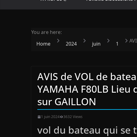
You are here:
AVI
Home
2024
juin
1
AVIS de VOL de batea
YAMAHA F80LB Lieu d
sur GAILLON
1 juin 2024
3632 Views
vol du bateau qui se 