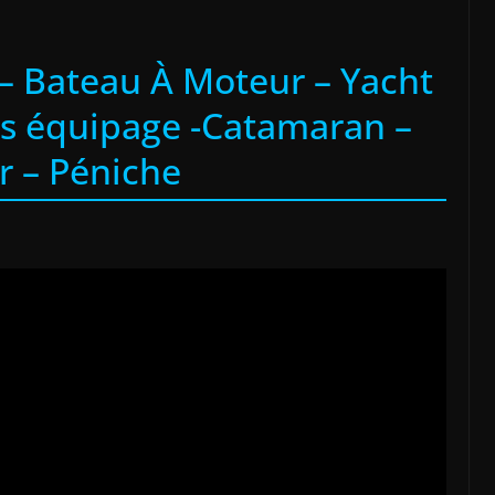
e – Bateau À Moteur – Yacht
ns équipage -Catamaran –
er – Péniche