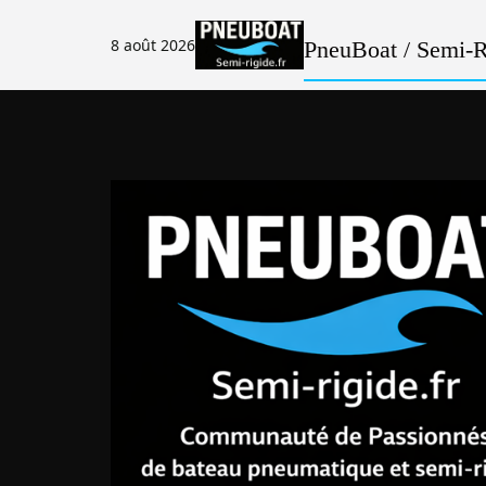
Passer
au
8 août 2026
PneuBoat / Semi-Ri
contenu