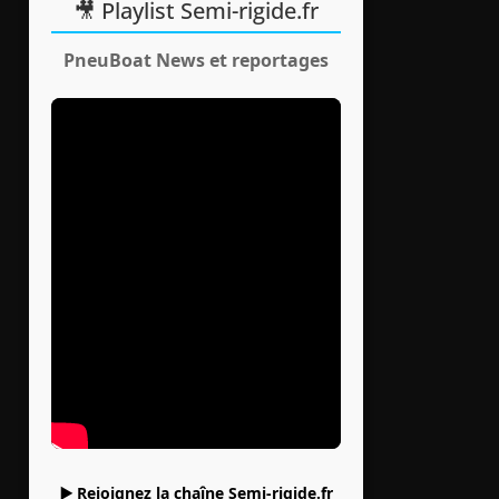
🎥 Playlist Semi-rigide.fr
PneuBoat News et reportages
▶️ Rejoignez la chaîne Semi-rigide.fr