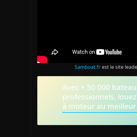
Samboat.fr
est le site lead
Avec + 50 000 bateaux
professionnels, louez
à moteur au meilleur 