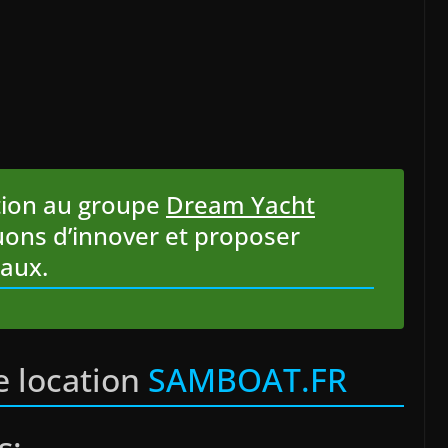
tion au groupe
Dream Yacht
uons d’innover et proposer
eaux.
e location
SAMBOAT.FR
s: