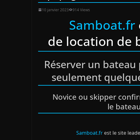
10 janvier 2023
914 Views
Samboat.fr
de location de 
Réserver un bateau 
seulement quelque
Novice ou skipper confi
le bateau
Samboat.fr
est le site lead