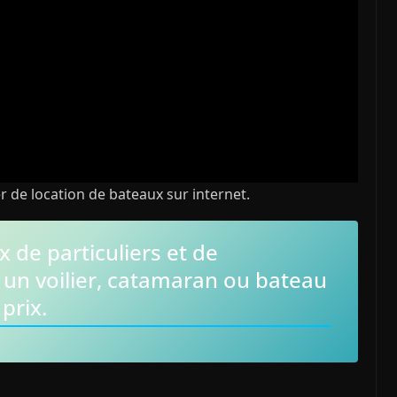
er de location de bateaux sur internet.
 de particuliers et de
 un voilier, catamaran ou bateau
prix.