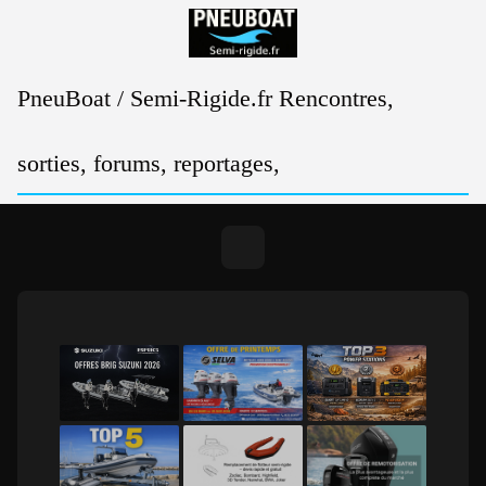
Passer
au
contenu
PneuBoat / Semi-Rigide.fr Rencontres,
sorties, forums, reportages,