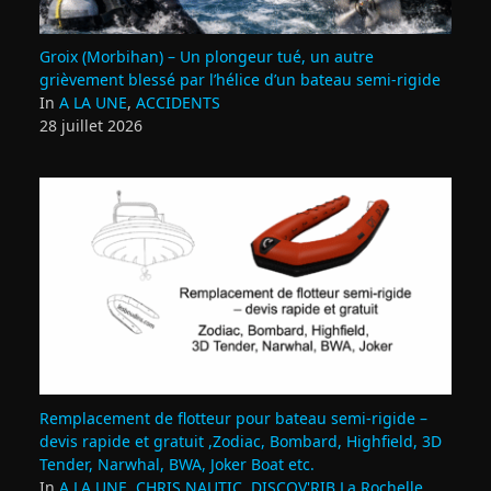
Groix (Morbihan) – Un plongeur tué, un autre
grièvement blessé par l’hélice d’un bateau semi-rigide
In
A LA UNE
,
ACCIDENTS
28 juillet 2026
Remplacement de flotteur pour bateau semi‑rigide –
devis rapide et gratuit ,Zodiac, Bombard, Highfield, 3D
Tender, Narwhal, BWA, Joker Boat etc.
In
A LA UNE
,
CHRIS NAUTIC
,
DISCOV'RIB La Rochelle
,