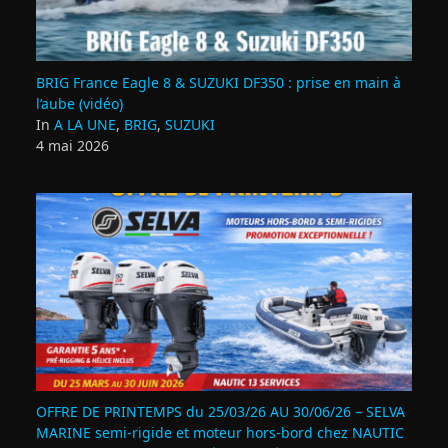
BRIG France Eagle 8 & SUZUKI DF350 : prise en main à
l’aube (vidéo)
In
A LA UNE
,
BRIG
,
SUZUKI
4 mai 2026
OFFRE DE PRINTEMPS du 25/03/26 AU 30/06/26 – SELVA
MARINE semi-rigide et moteur hors-bord chez NAUTIC