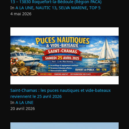
13 – 13830 Roquefort‑la‑Bédoule (Région PACA)
In
A LA UNE
,
NAUTIC 13
,
SELVA MARINE
,
TOP 5
4 mai 2026
Saint‑Chamas : les puces nautiques et vide‑bateaux
reviennent le 25 avril 2026
In
A LA UNE
20 avril 2026