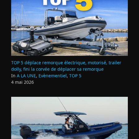
TOP 5 déplace remorque électrique, motorisé, trailer
dolly, fini la corvée de déplacer sa remorque
In
A LA UNE
,
Evènementiel
,
TOP 5
4 mai 2026