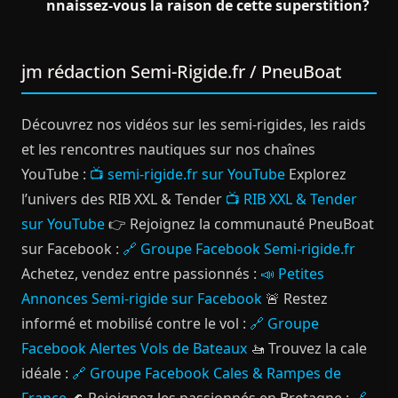
nnaissez-vous la raison de cette superstition?
jm rédaction Semi-Rigide.fr / PneuBoat
Découvrez nos vidéos sur les semi-rigides, les raids
et les rencontres nautiques sur nos chaînes
YouTube :
📺 semi-rigide.fr sur YouTube
Explorez
l’univers des RIB XXL & Tender
📺 RIB XXL & Tender
sur YouTube
👉 Rejoignez la communauté PneuBoat
sur Facebook :
🔗 Groupe Facebook Semi-rigide.fr
Achetez, vendez entre passionnés :
📣 Petites
Annonces Semi-rigide sur Facebook
🚨 Restez
informé et mobilisé contre le vol :
🔗 Groupe
Facebook Alertes Vols de Bateaux
🚤 Trouvez la cale
idéale :
🔗 Groupe Facebook Cales & Rampes de
France
🌊 Rejoignez les passionnés en Bretagne :
🔗