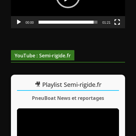
u
r
v
00:00
01:21
i
d
é
o
YouTube : Semi-rigide.fr
🎥 Playlist Semi-rigide.fr
PneuBoat News et reportages