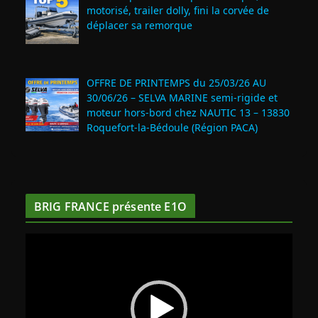
motorisé, trailer dolly, fini la corvée de
déplacer sa remorque
OFFRE DE PRINTEMPS du 25/03/26 AU
30/06/26 – SELVA MARINE semi-rigide et
moteur hors-bord chez NAUTIC 13 – 13830
Roquefort‑la‑Bédoule (Région PACA)
BRIG FRANCE présente E1O
L
e
c
t
e