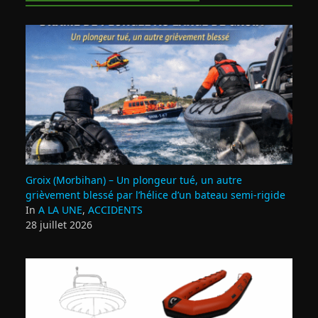
Groix (Morbihan) – Un plongeur tué, un autre
grièvement blessé par l’hélice d’un bateau semi-rigide
In
A LA UNE
,
ACCIDENTS
28 juillet 2026