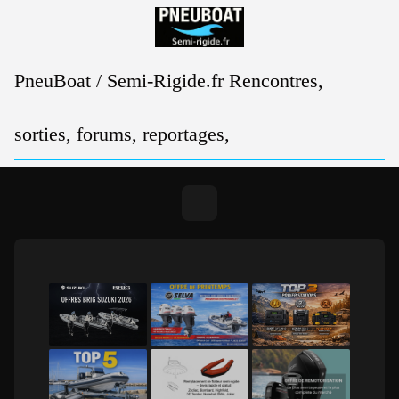
Passer
au
contenu
PneuBoat / Semi-Rigide.fr Rencontres,
sorties, forums, reportages,