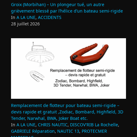
Groix (Morbihan) – Un plongeur tué, un autre
grièvement blessé par l’hélice d’un bateau semi-rigide
In
A LA UNE
,
ACCIDENTS
28 juillet 2026
Remplacement de flotteur pour bateau semi‑rigide –
devis rapide et gratuit ,Zodiac, Bombard, Highfield, 3D
Tender, Narwhal, BWA, Joker Boat etc.
In
A LA UNE
,
CHRIS NAUTIC
,
DISCOV'RIB La Rochelle
,
GABRIELE Réparation
,
NAUTIC 13
,
PROTECMER