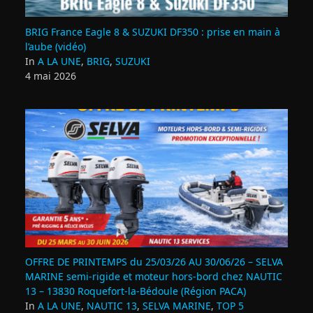
BRIG France Eagle 8 & SUZUKI DF350 : prise en main à
l’aube (vidéo)
In
A LA UNE
,
BRIG
,
SUZUKI
4 mai 2026
OFFRE DE PRINTEMPS du 25/03/26 AU 30/06/26 – SELVA
MARINE semi-rigide et moteur hors-bord chez NAUTIC
13 – 13830 Roquefort‑la‑Bédoule (Région PACA)
In
A LA UNE
,
NAUTIC 13
,
SELVA MARINE
,
TOP 5