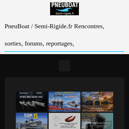
Passer
au
contenu
PneuBoat / Semi-Rigide.fr Rencontres,
sorties, forums, reportages,