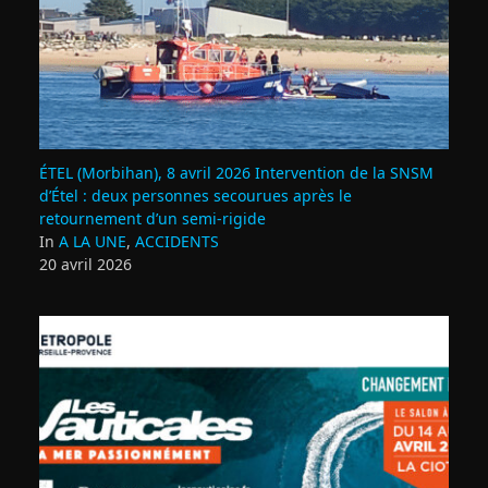
ÉTEL (Morbihan), 8 avril 2026 Intervention de la SNSM
d’Étel : deux personnes secourues après le
retournement d’un semi‑rigide
In
A LA UNE
,
ACCIDENTS
20 avril 2026