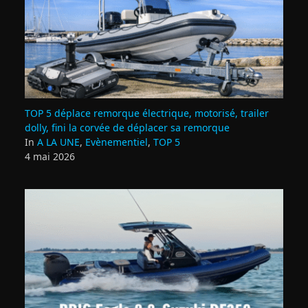
TOP 5 déplace remorque électrique, motorisé, trailer
dolly, fini la corvée de déplacer sa remorque
In
A LA UNE
,
Evènementiel
,
TOP 5
4 mai 2026