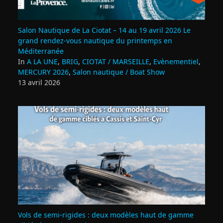
Salon Nautique de La Ciotat – 14 au 19 avril 2026 Le
grand rendez‑vous nautique du printemps en
Méditerranée
In
A LA UNE
,
BRIG
,
CIOTAT / MARSEILLE
,
Evènementiel
,
MERCURY 2026
,
Salon nautique / Boat Show
13 avril 2026
Vols de semi‑rigides : deux modèles haut de gamme