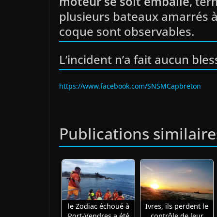
moteur se soit emballé
, ter
plusieurs bateaux amarrés à
coque sont observables.
L’incident n’a fait aucun bles
https://www.facebook.com/SNSMCapbreton
Publications similaire
le Zodiac échoué à
Ivres, ils perdent le
Port-Vendres a été
contrôle de leur