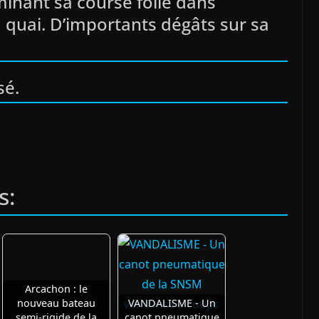
minant sa course folle dans
 quai. D’importants dégâts sur sa
sé.
s:
Arcachon : le
nouveau bateau
VANDALISME - Un
semi-rigide de la
canot pneumatique