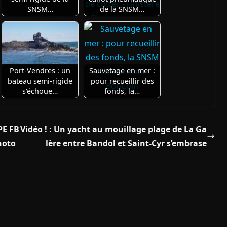
SNSM…
de la SNSM…
Port-Vendres : un
Sauvetage en mer :
bateau semi-rigide
pour recueillir des
s'échoue…
fonds, la…
PE FB
Vidéo ! : Un yacht au mouillage plage de La Ga
photo
lère entre Bandol et Saint-Cyr s’embrase