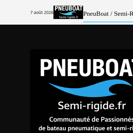
Passer
au
7 août 2026
PneuBoat / Semi-Ri
contenu