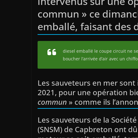
intervenus sur une op
commun » ce dimanche
emballé, faisant des 
diesel emballé le coupe circuit ne se
boucher l’arrivée d’air avec un chiff
Les sauveteurs en mer sont 
2021, pour une opération bie
commun
» comme ils l’annon
Les sauveteurs de la Sociét
(SNSM) de Capbreton ont dû 