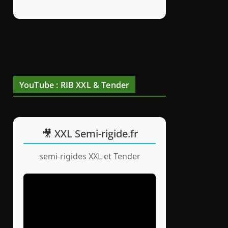
YouTube : RIB XXL & Tender
🎥 XXL Semi-rigide.fr
semi-rigides XXL et Tender