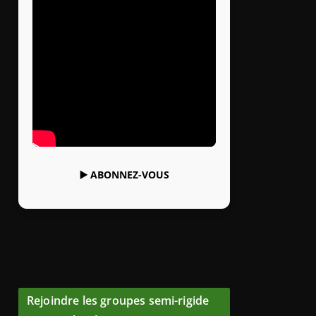
▶️
ABONNEZ-VOUS
Rejoindre les groupes semi-rigide