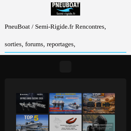
Passer
au
contenu
PneuBoat / Semi-Rigide.fr Rencontres,
sorties, forums, reportages,