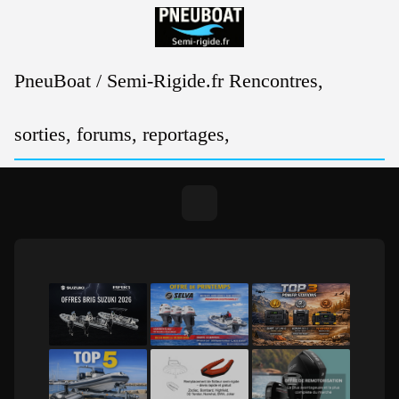
Passer
au
contenu
PneuBoat / Semi-Rigide.fr Rencontres,
sorties, forums, reportages,