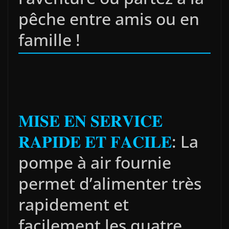
pêche entre amis ou en
famille !
𝐌𝐈𝐒𝐄 𝐄𝐍 𝐒𝐄𝐑𝐕𝐈𝐂𝐄
𝐑𝐀𝐏𝐈𝐃𝐄 𝐄𝐓 𝐅𝐀𝐂𝐈𝐋𝐄
: La
pompe à air fournie
permet d’alimenter très
rapidement et
facilement les quatre