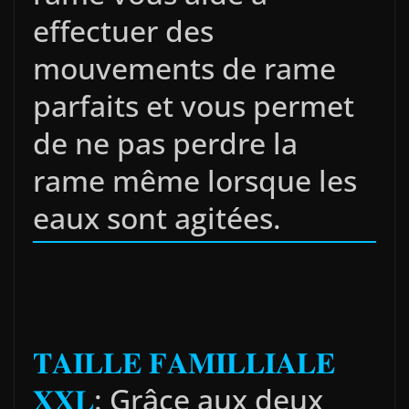
effectuer des
mouvements de rame
parfaits et vous permet
de ne pas perdre la
rame même lorsque les
eaux sont agitées.
𝐓𝐀𝐈𝐋𝐋𝐄 𝐅𝐀𝐌𝐈𝐋𝐋𝐈𝐀𝐋𝐄
𝐗𝐗𝐋
: Grâce aux deux