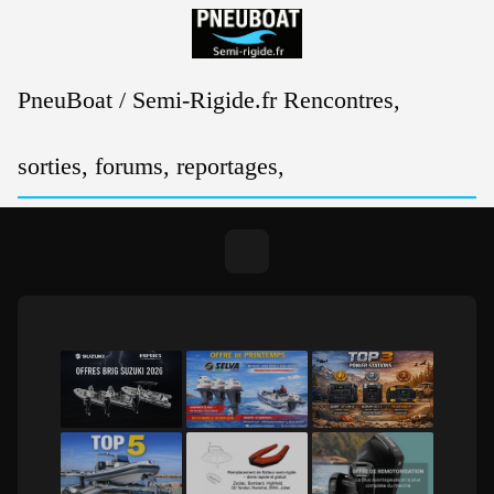
Passer
au
contenu
PneuBoat / Semi-Rigide.fr Rencontres,
sorties, forums, reportages,