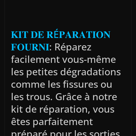
𝐊𝐈𝐓 𝐃𝐄 𝐑É𝐏𝐀𝐑𝐀𝐓𝐈𝐎𝐍
𝐅𝐎𝐔𝐑𝐍𝐈
: Réparez
facilement vous-même
les petites dégradations
comme les fissures ou
les trous. Grâce à notre
kit de réparation, vous
êtes parfaitement
préparé pour les sorties