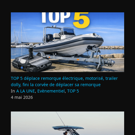
TOP 5 déplace remorque électrique, motorisé, trailer
dolly, fini la corvée de déplacer sa remorque
In
A LA UNE
,
Evènementiel
,
TOP 5
4 mai 2026