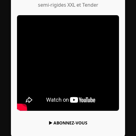
semi-rigides XXL et Tender
▶️
ABONNEZ-VOUS