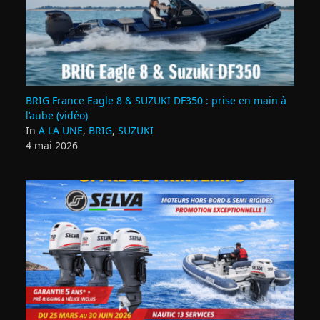
BRIG France Eagle 8 & SUZUKI DF350 : prise en main à
l’aube (vidéo)
In
A LA UNE
,
BRIG
,
SUZUKI
4 mai 2026