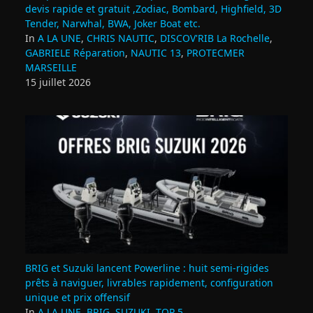
devis rapide et gratuit ,Zodiac, Bombard, Highfield, 3D
Tender, Narwhal, BWA, Joker Boat etc.
In
A LA UNE
,
CHRIS NAUTIC
,
DISCOV'RIB La Rochelle
,
GABRIELE Réparation
,
NAUTIC 13
,
PROTECMER
MARSEILLE
15 juillet 2026
BRIG et Suzuki lancent Powerline : huit semi‑rigides
prêts à naviguer, livrables rapidement, configuration
unique et prix offensif
In
A LA UNE
,
BRIG
,
SUZUKI
,
TOP 5