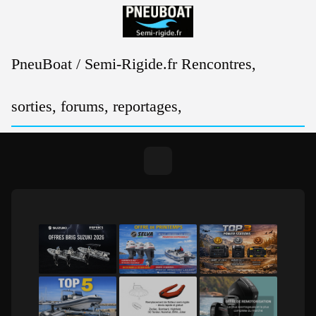
Passer
au
contenu
PneuBoat / Semi-Rigide.fr Rencontres,
sorties, forums, reportages,