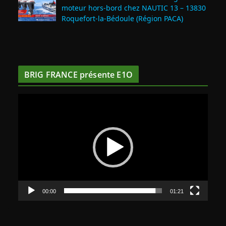
moteur hors-bord chez NAUTIC 13 – 13830
Roquefort‑la‑Bédoule (Région PACA)
BRIG FRANCE présente E1O
L
e
c
t
e
u
r
v
00:00
01:21
i
d
é