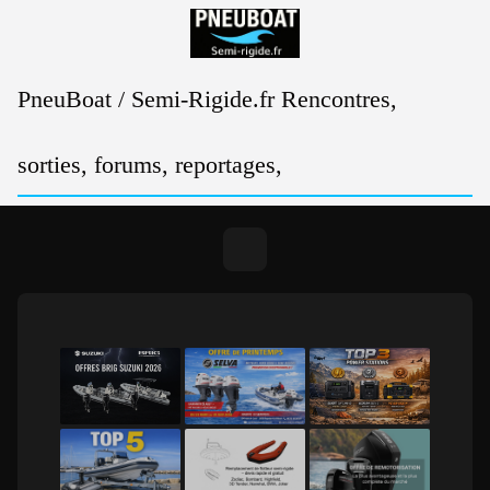
Passer
au
contenu
PneuBoat / Semi-Rigide.fr Rencontres,
sorties, forums, reportages,