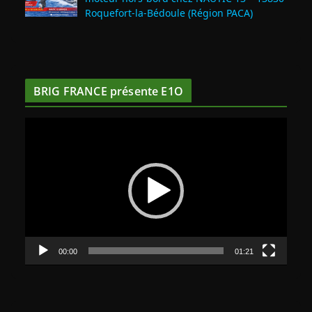
Roquefort‑la‑Bédoule (Région PACA)
BRIG FRANCE présente E1O
L
e
c
t
e
u
r
v
00:00
01:21
i
d
é