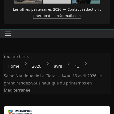
Les offres partenaires 2026 — Contact rédaction :
pneuboat.com@gmail.com
You are here:
Home
2026
avril
13
Salon Nautique de La Ciotat – 14 au 19 avril 2026 Le
grand rendez‑vous nautique du printemps en
Méditerranée