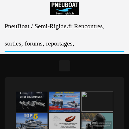
Passer
au
contenu
PneuBoat / Semi-Rigide.fr Rencontres,
sorties, forums, reportages,