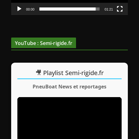
v
00:00
01:21
i
d
é
o
YouTube : Semi-rigide.fr
🎥 Playlist Semi-rigide.fr
PneuBoat News et reportages