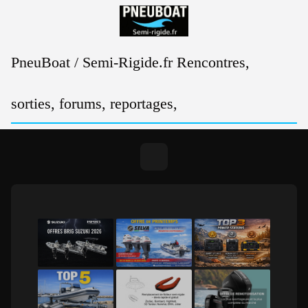
Passer
au
contenu
PneuBoat / Semi-Rigide.fr Rencontres,
sorties, forums, reportages,