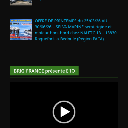
OFFRE DE PRINTEMPS du 25/03/26 AU
30/06/26 – SELVA MARINE semi-rigide et
moteur hors-bord chez NAUTIC 13 – 13830
Roquefort‑la‑Bédoule (Région PACA)
BRIG FRANCE présente E1O
L
e
c
t
e
u
r