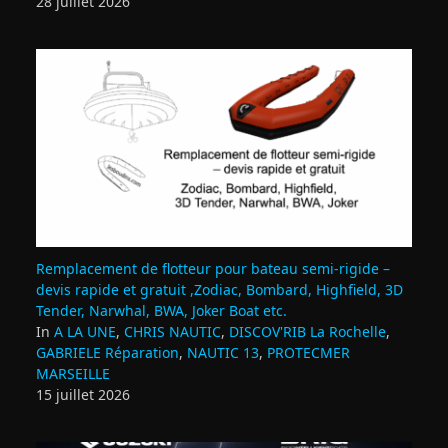
28 juillet 2026
Remplacement de flotteur pour bateau semi‑rigide –
devis rapide et gratuit ,Zodiac, Bombard, Highfield, 3D
Tender, Narwhal, BWA, Joker Boat etc.
In
A LA UNE
,
CHRIS NAUTIC
,
DISCOV'RIB La Rochelle
,
GABRIELE Réparation
,
NAUTIC 13
,
PROTECMER
MARSEILLE
15 juillet 2026