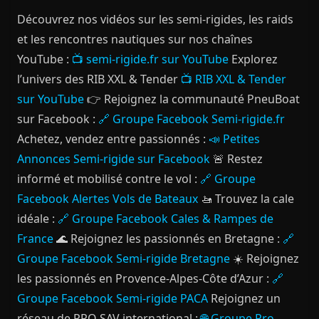
Découvrez nos vidéos sur les semi-rigides, les raids
et les rencontres nautiques sur nos chaînes
YouTube :
📺 semi-rigide.fr sur YouTube
Explorez
l’univers des RIB XXL & Tender
📺 RIB XXL & Tender
sur YouTube
👉 Rejoignez la communauté PneuBoat
sur Facebook :
🔗 Groupe Facebook Semi-rigide.fr
Achetez, vendez entre passionnés :
📣 Petites
Annonces Semi-rigide sur Facebook
🚨 Restez
informé et mobilisé contre le vol :
🔗 Groupe
Facebook Alertes Vols de Bateaux
🚤 Trouvez la cale
idéale :
🔗 Groupe Facebook Cales & Rampes de
France
🌊 Rejoignez les passionnés en Bretagne :
🔗
Groupe Facebook Semi-rigide Bretagne
☀️ Rejoignez
les passionnés en Provence-Alpes-Côte d’Azur :
🔗
Groupe Facebook Semi-rigide PACA
Rejoignez un
réseau de PRO SAV international :
🌐 Groupe Pro