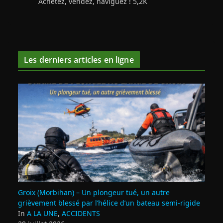
Achetez, vendez, naviguez ! 5,2K
Les derniers articles en ligne
Groix (Morbihan) – Un plongeur tué, un autre
grièvement blessé par l’hélice d’un bateau semi-rigide
In
A LA UNE
,
ACCIDENTS