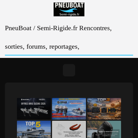
Passer
au
contenu
PneuBoat / Semi-Rigide.fr Rencontres,
sorties, forums, reportages,