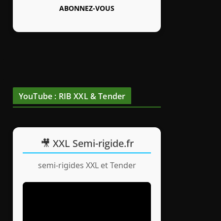
ABONNEZ-VOUS
YouTube : RIB XXL & Tender
🎥 XXL Semi-rigide.fr
semi-rigides XXL et Tender