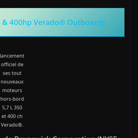
0 & 400hp Verado® Outboards
lancement
officiel de
ses tout
nouveaux
moteurs
hors-bord
5,7 L 350
et 400 ch
Verado®.