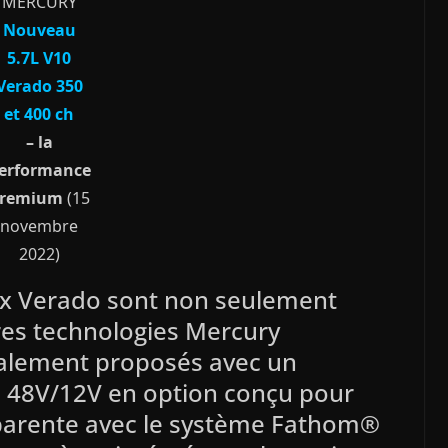
MERCURY
Nouveau
5.7L V10
Verado 350
et 400 ch
– la
erformance
remium
(15
novembre
2022)
ux Verado sont non seulement
res technologies Mercury
alement proposés avec un
» 48V/12V en option conçu pour
sparente avec le système Fathom®