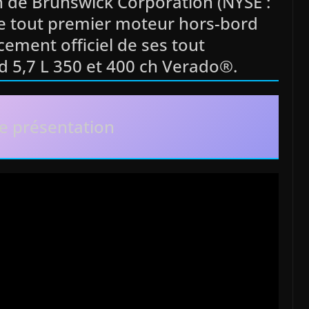
n de Brunswick Corporation (NYSE :
 le tout premier moteur hors-bord
ncement officiel de ses tout
 5,7 L 350 et 400 ch Verado®.
e présentation