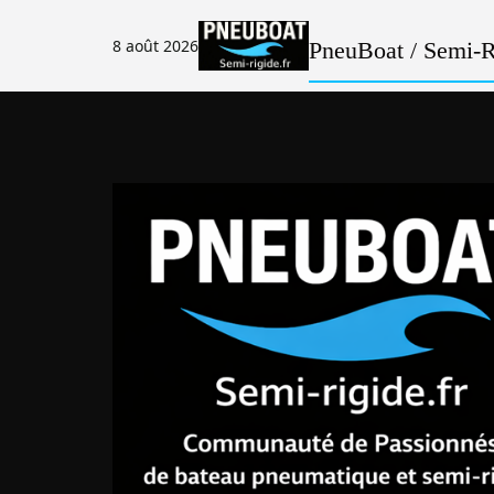
Passer
au
8 août 2026
PneuBoat / Semi-Ri
contenu