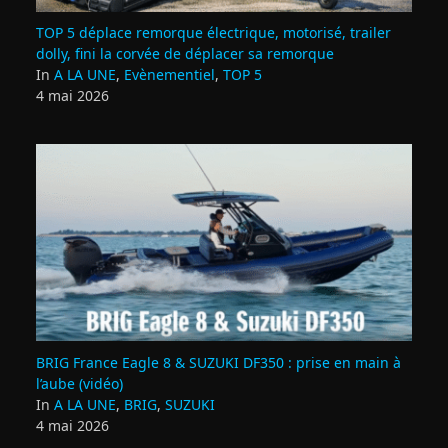
TOP 5 déplace remorque électrique, motorisé, trailer
dolly, fini la corvée de déplacer sa remorque
In
A LA UNE
,
Evènementiel
,
TOP 5
4 mai 2026
BRIG France Eagle 8 & SUZUKI DF350 : prise en main à
l’aube (vidéo)
In
A LA UNE
,
BRIG
,
SUZUKI
4 mai 2026