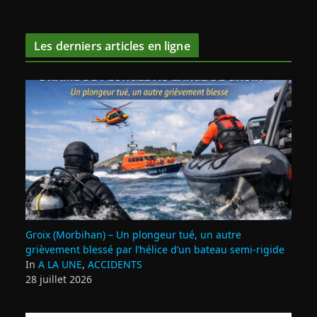
Les derniers articles en ligne
Groix (Morbihan) – Un plongeur tué, un autre
grièvement blessé par l’hélice d’un bateau semi-rigide
In
A LA UNE
,
ACCIDENTS
28 juillet 2026