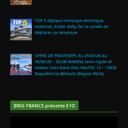
TOP 5 déplace remorque électrique,
motorisé, trailer dolly, fini la corvée de
déplacer sa remorque
OFFRE DE PRINTEMPS du 25/03/26 AU
30/06/26 – SELVA MARINE semi-rigide et
moteur hors-bord chez NAUTIC 13 – 13830
Roquefort‑la‑Bédoule (Région PACA)
BRIG FRANCE présente E1O
L
e