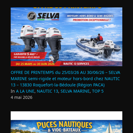
OFFRE DE PRINTEMPS du 25/03/26 AU 30/06/26 – SELVA
MARINE semi-rigide et moteur hors-bord chez NAUTIC
13 – 13830 Roquefort‑la‑Bédoule (Région PACA)
In
A LA UNE
,
NAUTIC 13
,
SELVA MARINE
,
TOP 5
4 mai 2026