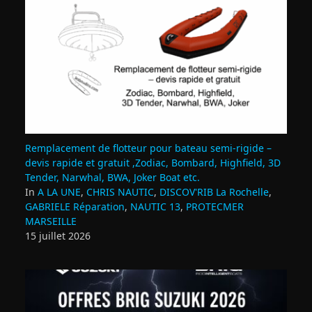
Remplacement de flotteur pour bateau semi‑rigide –
devis rapide et gratuit ,Zodiac, Bombard, Highfield, 3D
Tender, Narwhal, BWA, Joker Boat etc.
In
A LA UNE
,
CHRIS NAUTIC
,
DISCOV'RIB La Rochelle
,
GABRIELE Réparation
,
NAUTIC 13
,
PROTECMER
MARSEILLE
15 juillet 2026