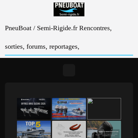
Passer
au
contenu
PneuBoat / Semi-Rigide.fr Rencontres,
sorties, forums, reportages,