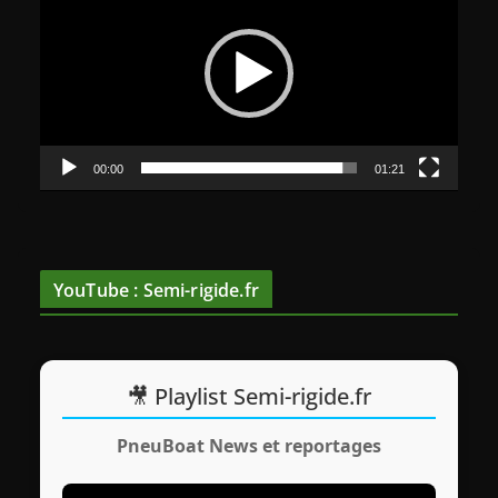
c
t
e
u
r
v
00:00
01:21
i
d
é
o
YouTube : Semi-rigide.fr
🎥 Playlist Semi-rigide.fr
PneuBoat News et reportages