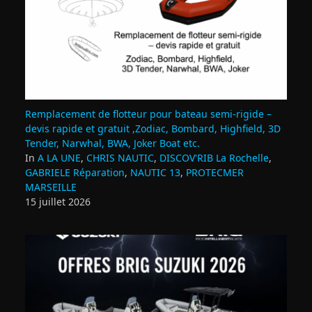
Remplacement de flotteur pour bateau semi‑rigide –
devis rapide et gratuit ,Zodiac, Bombard, Highfield, 3D
Tender, Narwhal, BWA, Joker Boat etc.
In
A LA UNE
,
CHRIS NAUTIC
,
DISCOV'RIB La Rochelle
,
GABRIELE Réparation
,
NAUTIC 13
,
PROTECMER
MARSEILLE
15 juillet 2026