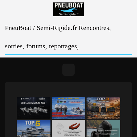
Passer
au
contenu
PneuBoat / Semi-Rigide.fr Rencontres,
sorties, forums, reportages,