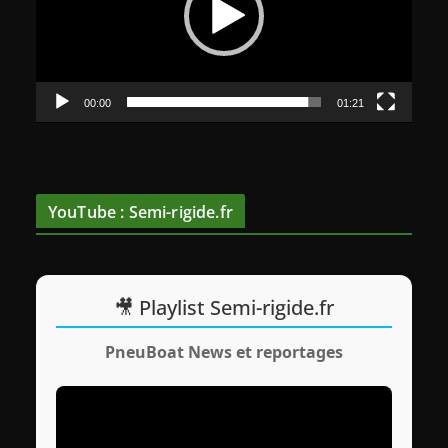
e
u
r
v
00:00
01:21
i
d
é
o
YouTube : Semi-rigide.fr
🎥 Playlist Semi-rigide.fr
PneuBoat News et reportages