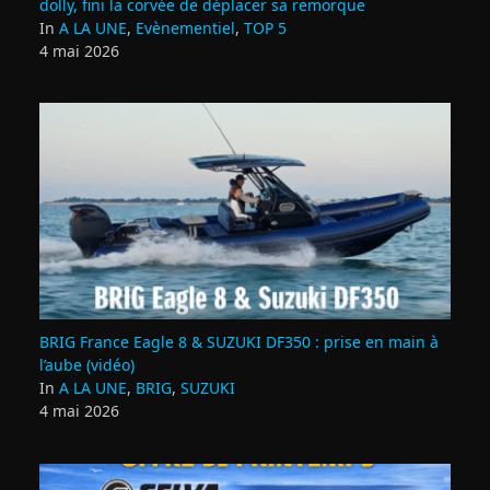
dolly, fini la corvée de déplacer sa remorque
In
A LA UNE
,
Evènementiel
,
TOP 5
4 mai 2026
BRIG France Eagle 8 & SUZUKI DF350 : prise en main à
l’aube (vidéo)
In
A LA UNE
,
BRIG
,
SUZUKI
4 mai 2026