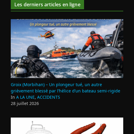
Les derniers articles en ligne
Groix (Morbihan) – Un plongeur tué, un autre
grièvement blessé par l’hélice d’un bateau semi-rigide
In
A LA UNE
,
ACCIDENTS
28 juillet 2026