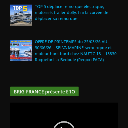
TOP 5 déplace remorque électrique,
motorisé, trailer dolly, fini la corvée de
déplacer sa remorque
OFFRE DE PRINTEMPS du 25/03/26 AU
30/06/26 – SELVA MARINE semi-rigide et
moteur hors-bord chez NAUTIC 13 – 13830
Roquefort‑la‑Bédoule (Région PACA)
BRIG FRANCE présente E1O
L
e
c
t