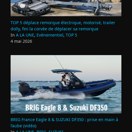
TOP 5 déplace remorque électrique, motorisé, trailer
dolly, fini la corvée de déplacer sa remorque
In
A LA UNE
,
Evènementiel
,
TOP 5
4 mai 2026
BRIG France Eagle 8 & SUZUKI DF350 : prise en main à
l’aube (vidéo)
In
A LA UNE
,
BRIG
,
SUZUKI