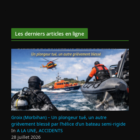
Les derniers articles en ligne
Groix (Morbihan) – Un plongeur tué, un autre
grièvement blessé par l’hélice d’un bateau semi-rigide
In
A LA UNE
,
ACCIDENTS
28 juillet 2026