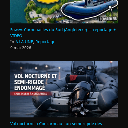
Fowey, Cornouailles du Sud (Angleterre) — reportage +
VIDEO
In
A LA UNE
,
Reportage
9 mai 2026
Vol nocturne à Concarneau : un semi‑rigide des