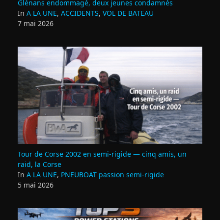
Glénans endommagé, deux jeunes condamnés
In
A LA UNE
,
ACCIDENTS
,
VOL DE BATEAU
7 mai 2026
Tour de Corse 2002 en semi‑rigide — cinq amis, un
raid, la Corse
In
A LA UNE
,
PNEUBOAT passion semi-rigide
5 mai 2026