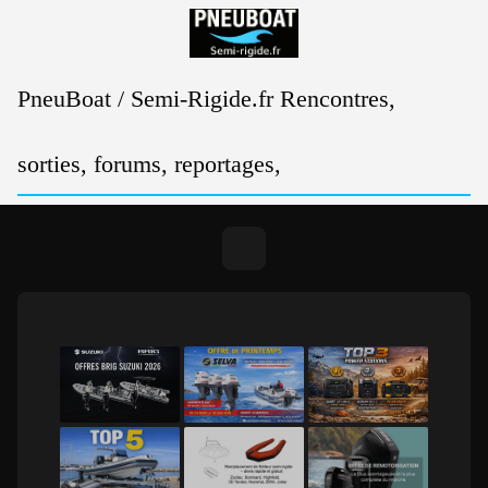
Passer
au
contenu
PneuBoat / Semi-Rigide.fr Rencontres,
sorties, forums, reportages,