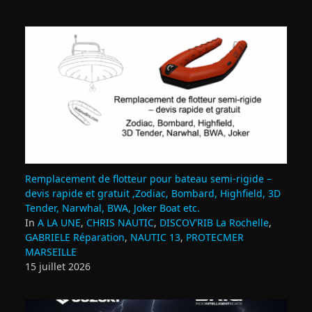
Remplacement de flotteur pour bateau semi‑rigide –
devis rapide et gratuit ,Zodiac, Bombard, Highfield, 3D
Tender, Narwhal, BWA, Joker Boat etc.
In
A LA UNE
,
CHRIS NAUTIC
,
DISCOV'RIB La Rochelle
,
GABRIELE Réparation
,
NAUTIC 13
,
PROTECMER
MARSEILLE
15 juillet 2026