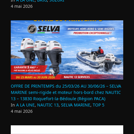
4 mai 2026
OFFRE DE PRINTEMPS du 25/03/26 AU 30/06/26 – SELVA
MARINE semi-rigide et moteur hors-bord chez NAUTIC
13 – 13830 Roquefort‑la‑Bédoule (Région PACA)
In
A LA UNE
,
NAUTIC 13
,
SELVA MARINE
,
TOP 5
4 mai 2026