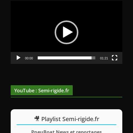
L
e
c
t
e
u
r
v
00:00
01:21
i
d
é
o
YouTube : Semi-rigide.fr
🎥 Playlist Semi-rigide.fr
PneuBoat News et reportages