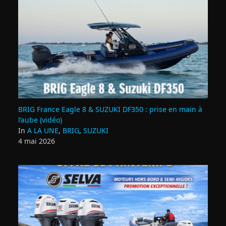
BRIG France Eagle 8 & SUZUKI DF350 : prise en main à
l’aube (vidéo)
In
A LA UNE
,
BRIG
,
SUZUKI
4 mai 2026