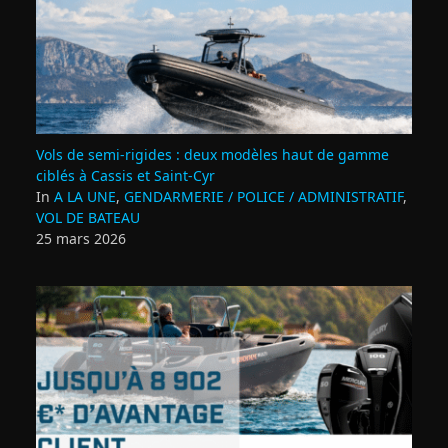
Vols de semi‑rigides : deux modèles haut de gamme
ciblés à Cassis et Saint‑Cyr
In
A LA UNE
,
GENDARMERIE / POLICE / ADMINISTRATIF
,
VOL DE BATEAU
25 mars 2026