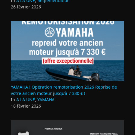
In
A LA UNE
,
Règlementation
26 février 2026
YAMAHA ! Opération remotorisation 2026 Reprise de
votre ancien moteur jusqu’à 7 330 € !
In
A LA UNE
,
YAMAHA
18 février 2026