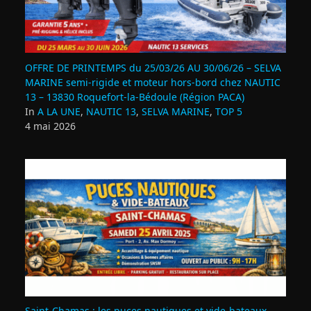
OFFRE DE PRINTEMPS du 25/03/26 AU 30/06/26 – SELVA
MARINE semi-rigide et moteur hors-bord chez NAUTIC
13 – 13830 Roquefort‑la‑Bédoule (Région PACA)
In
A LA UNE
,
NAUTIC 13
,
SELVA MARINE
,
TOP 5
4 mai 2026
Saint‑Chamas : les puces nautiques et vide‑bateaux