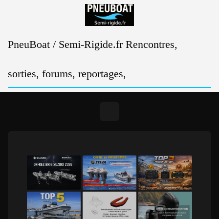
Passer
au
contenu
PneuBoat / Semi-Rigide.fr Rencontres,
sorties, forums, reportages,