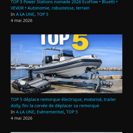
TOP 3 Power Stations nomade 2026 EcoFlow • Bluetti •
VEVOR • Autonomie, robustesse, terrain
In
A LA UNE
,
TOP 5
4 mai 2026
TOP 5 déplace remorque électrique, motorisé, trailer
dolly, fini la corvée de déplacer sa remorque
In
A LA UNE
,
Evènementiel
,
TOP 5
4 mai 2026