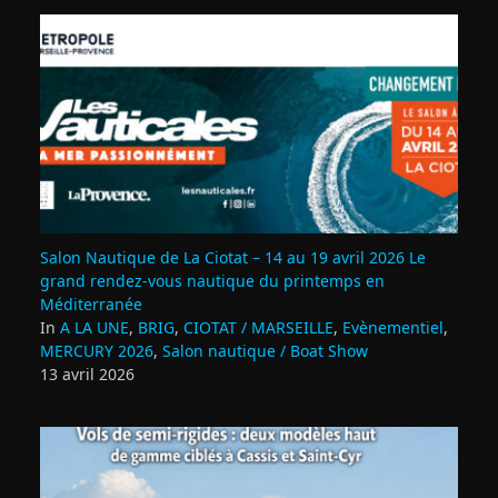
Salon Nautique de La Ciotat – 14 au 19 avril 2026 Le
grand rendez‑vous nautique du printemps en
Méditerranée
In
A LA UNE
,
BRIG
,
CIOTAT / MARSEILLE
,
Evènementiel
,
MERCURY 2026
,
Salon nautique / Boat Show
13 avril 2026