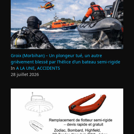
Groix (Morbihan) – Un plongeur tué, un autre
grièvement blessé par l’hélice d’un bateau semi-rigide
In
A LA UNE
,
ACCIDENTS
28 juillet 2026