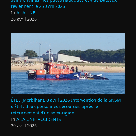
reviennent le 25 avril 2026
In
A LA UNE
20 avril 2026
ÉTEL (Morbihan), 8 avril 2026 Intervention de la SNSM
d’Étel : deux personnes secourues après le
retournement d’un semi‑rigide
In
A LA UNE
,
ACCIDENTS
20 avril 2026