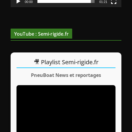
v
00:00
01:21
i
d
é
o
YouTube : Semi-rigide.fr
🎥 Playlist Semi-rigide.fr
PneuBoat News et reportages