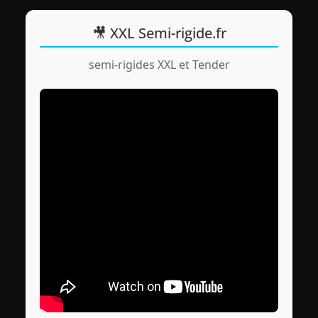
🎥 XXL Semi-rigide.fr
semi-rigides XXL et Tender