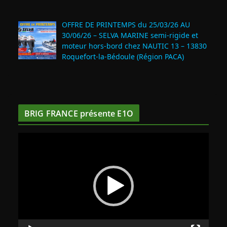
OFFRE DE PRINTEMPS du 25/03/26 AU
30/06/26 – SELVA MARINE semi-rigide et
moteur hors-bord chez NAUTIC 13 – 13830
Roquefort‑la‑Bédoule (Région PACA)
BRIG FRANCE présente E1O
L
e
c
t
e
u
r