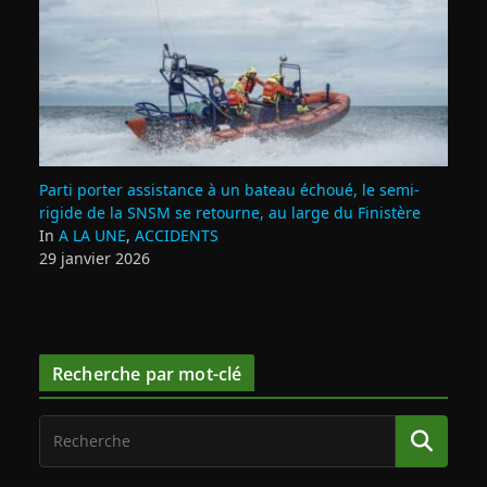
Parti porter assistance à un bateau échoué, le semi-
rigide de la SNSM se retourne, au large du Finistère
In
A LA UNE
,
ACCIDENTS
29 janvier 2026
Recherche par mot-clé