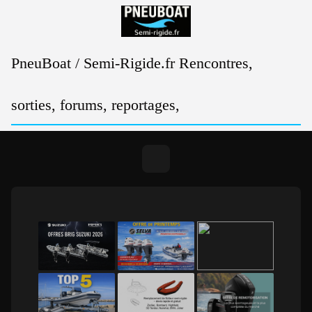
Passer
au
contenu
PneuBoat / Semi-Rigide.fr Rencontres,
sorties, forums, reportages,