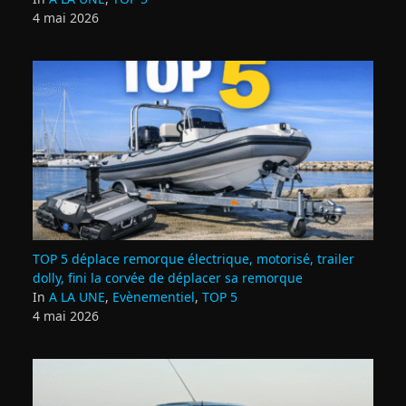
4 mai 2026
TOP 5 déplace remorque électrique, motorisé, trailer
dolly, fini la corvée de déplacer sa remorque
In
A LA UNE
,
Evènementiel
,
TOP 5
4 mai 2026