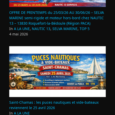
OFFRE DE PRINTEMPS du 25/03/26 AU 30/06/26 – SELVA
MARINE semi-rigide et moteur hors-bord chez NAUTIC
13 – 13830 Roquefort‑la‑Bédoule (Région PACA)
In
A LA UNE
,
NAUTIC 13
,
SELVA MARINE
,
TOP 5
4 mai 2026
Saint‑Chamas : les puces nautiques et vide‑bateaux
reviennent le 25 avril 2026
In
A LA UNE