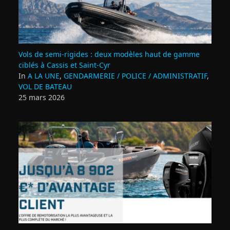
Vols de semi‑rigides : deux modèles haut de gamme
ciblés à Cassis et Saint‑Cyr
In
A LA UNE
,
GENDARMERIE / POLICE / ADMINISTRATIF
,
VOL DE BATEAU
25 mars 2026