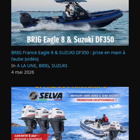
BRIG France Eagle 8 & SUZUKI DF350 : prise en main à
l’aube (vidéo)
In
A LA UNE
,
BRIG
,
SUZUKI
4 mai 2026