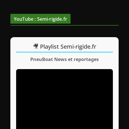
d
é
o
YouTube : Semi-rigide.fr
🎥 Playlist Semi-rigide.fr
PneuBoat News et reportages