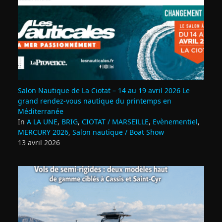
Salon Nautique de La Ciotat – 14 au 19 avril 2026 Le
grand rendez‑vous nautique du printemps en
Méditerranée
In
A LA UNE
,
BRIG
,
CIOTAT / MARSEILLE
,
Evènementiel
,
MERCURY 2026
,
Salon nautique / Boat Show
13 avril 2026