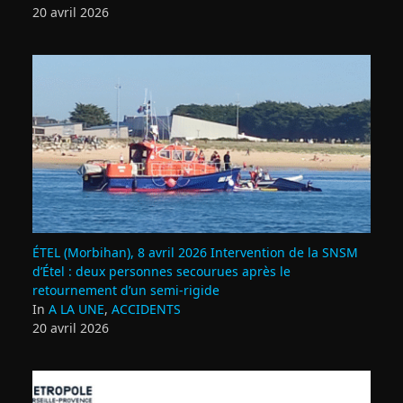
20 avril 2026
ÉTEL (Morbihan), 8 avril 2026 Intervention de la SNSM
d’Étel : deux personnes secourues après le
retournement d’un semi‑rigide
In
A LA UNE
,
ACCIDENTS
20 avril 2026