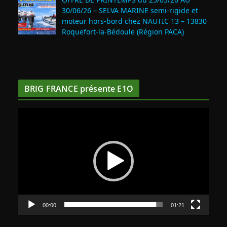
30/06/26 – SELVA MARINE semi-rigide et
moteur hors-bord chez NAUTIC 13 – 13830
Roquefort‑la‑Bédoule (Région PACA)
BRIG FRANCE présente E1O
L
e
c
t
e
u
r
v
00:00
01:21
i