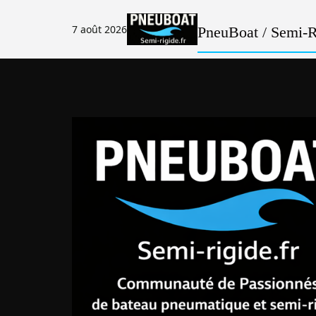
Passer
au
7 août 2026
PneuBoat / Semi-Ri
contenu