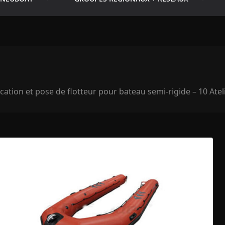
cation et pose de flotteur pour bateau semi-rigide – 10 Atelie