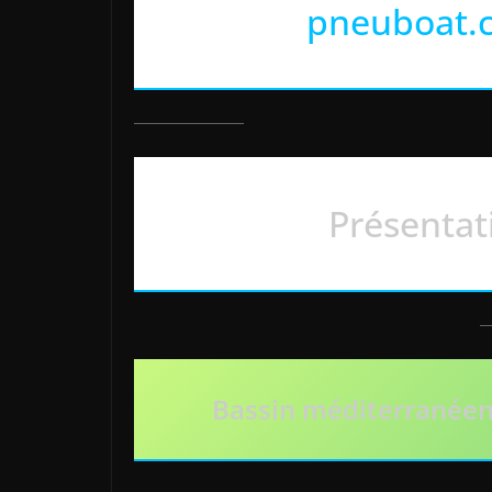
pneuboat.
Présentat
Bassin méditerranée