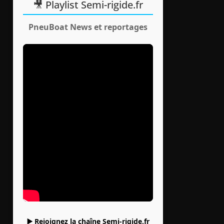
🎥 Playlist Semi-rigide.fr
PneuBoat News et reportages
▶️ Rejoignez la chaîne Semi-rigide.fr