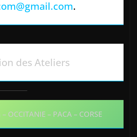
com@gmail.com
.
ion des Ateliers
n
– OCCITANIE – PACA – CORSE