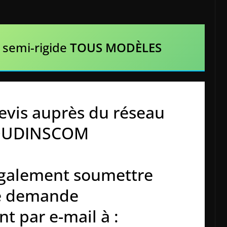
 semi-rigide
TOUS MODÈLES
evis auprès du réseau
OUDINSCOM
galement soumettre
e demande
t par e-mail à :