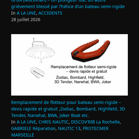
grièvement blessé par l’hélice d’un bateau semi-rigide
In
A LA UNE
,
ACCIDENTS
28 juillet 2026
Remplacement de flotteur pour bateau semi‑rigide –
devis rapide et gratuit ,Zodiac, Bombard, Highfield, 3D
Tender, Narwhal, BWA, Joker Boat etc.
In
A LA UNE
,
CHRIS NAUTIC
,
DISCOV'RIB La Rochelle
,
GABRIELE Réparation
,
NAUTIC 13
,
PROTECMER
MARSEILLE