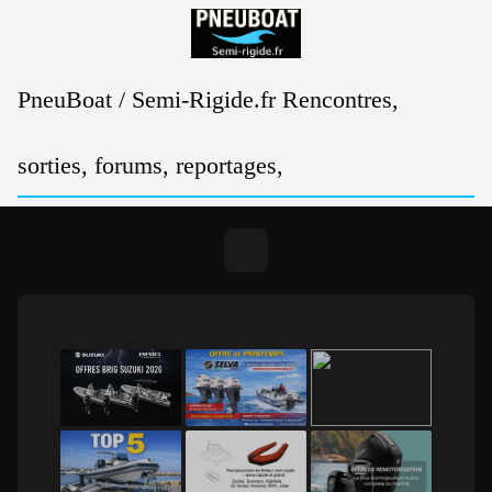
Passer
au
contenu
PneuBoat / Semi-Rigide.fr Rencontres,
sorties, forums, reportages,