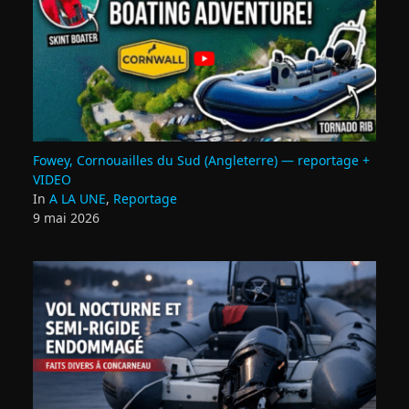
Fowey, Cornouailles du Sud (Angleterre) — reportage +
VIDEO
In
A LA UNE
,
Reportage
9 mai 2026