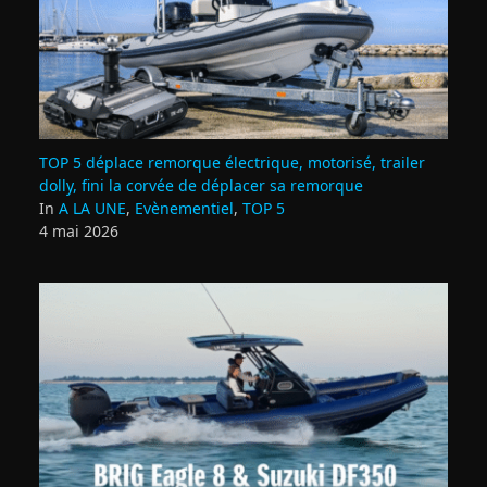
TOP 5 déplace remorque électrique, motorisé, trailer
dolly, fini la corvée de déplacer sa remorque
In
A LA UNE
,
Evènementiel
,
TOP 5
4 mai 2026