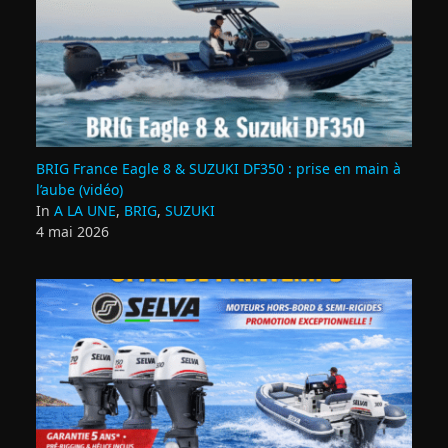
BRIG France Eagle 8 & SUZUKI DF350 : prise en main à
l’aube (vidéo)
In
A LA UNE
,
BRIG
,
SUZUKI
4 mai 2026