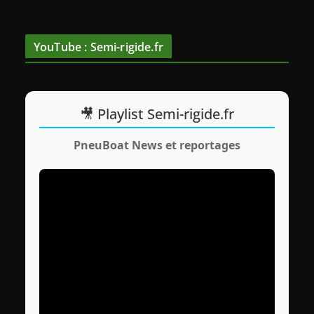
d
é
o
YouTube : Semi-rigide.fr
🎥 Playlist Semi-rigide.fr
PneuBoat News et reportages