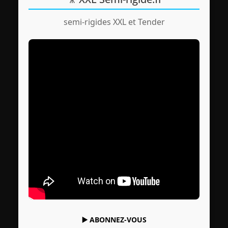
semi-rigides XXL et Tender
▶️
ABONNEZ-VOUS