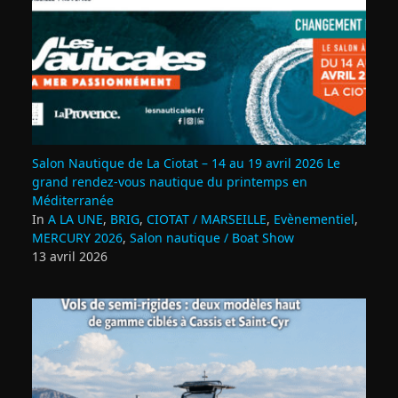
Salon Nautique de La Ciotat – 14 au 19 avril 2026 Le
grand rendez‑vous nautique du printemps en
Méditerranée
In
A LA UNE
,
BRIG
,
CIOTAT / MARSEILLE
,
Evènementiel
,
MERCURY 2026
,
Salon nautique / Boat Show
13 avril 2026