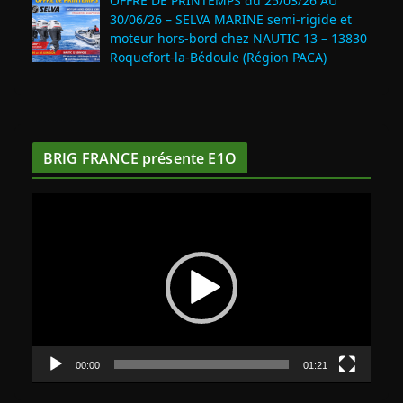
OFFRE DE PRINTEMPS du 25/03/26 AU
30/06/26 – SELVA MARINE semi-rigide et
moteur hors-bord chez NAUTIC 13 – 13830
Roquefort‑la‑Bédoule (Région PACA)
BRIG FRANCE présente E1O
L
e
c
t
e
u
r
v
00:00
01:21
i