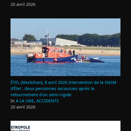
20 avril 2026
ÉTEL (Morbihan), 8 avril 2026 Intervention de la SNSM
d’Étel : deux personnes secourues après le
retournement d’un semi‑rigide
In
A LA UNE
,
ACCIDENTS
20 avril 2026