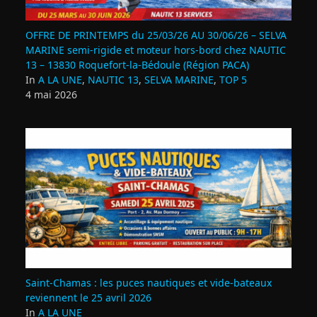
OFFRE DE PRINTEMPS du 25/03/26 AU 30/06/26 – SELVA
MARINE semi-rigide et moteur hors-bord chez NAUTIC
13 – 13830 Roquefort‑la‑Bédoule (Région PACA)
In
A LA UNE
,
NAUTIC 13
,
SELVA MARINE
,
TOP 5
4 mai 2026
Saint‑Chamas : les puces nautiques et vide‑bateaux
reviennent le 25 avril 2026
In
A LA UNE