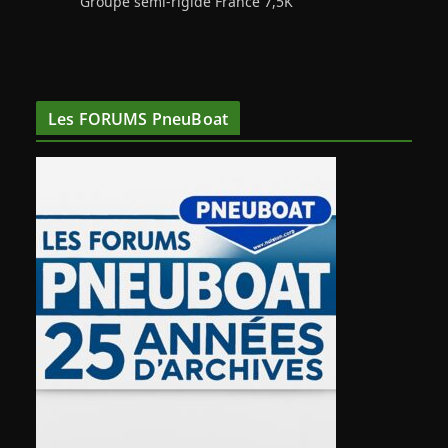
Groupe semi-rigide France 7,5K
Les FORUMS PneuBoat