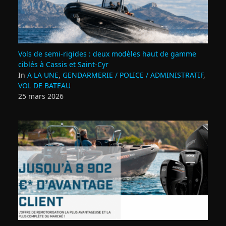
Vols de semi‑rigides : deux modèles haut de gamme
ciblés à Cassis et Saint‑Cyr
In
A LA UNE
,
GENDARMERIE / POLICE / ADMINISTRATIF
,
VOL DE BATEAU
25 mars 2026