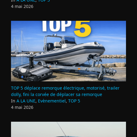
4 mai 2026
TOP 5 déplace remorque électrique, motorisé, trailer
dolly, fini la corvée de déplacer sa remorque
In
A LA UNE
,
Evènementiel
,
TOP 5
4 mai 2026