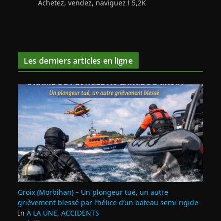
Achetez, vendez, naviguez ! 5,2K
Les derniers articles en ligne
Groix (Morbihan) – Un plongeur tué, un autre
grièvement blessé par l’hélice d’un bateau semi-rigide
In
A LA UNE
,
ACCIDENTS