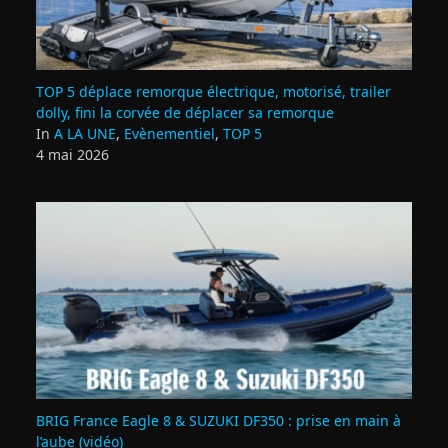
TOP 5 déplace remorque électrique, motorisé, trailer
dolly, fini la corvée de déplacer sa remorque
In
A LA UNE
,
Evènementiel
,
TOP 5
4 mai 2026
BRIG France Eagle 8 & SUZUKI DF350 : prise en main à
l’aube (vidéo)