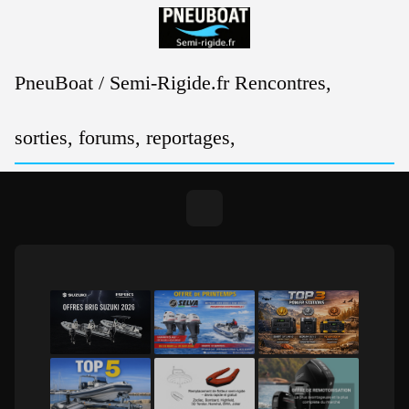
Passer
au
contenu
PneuBoat / Semi-Rigide.fr Rencontres,
sorties, forums, reportages,