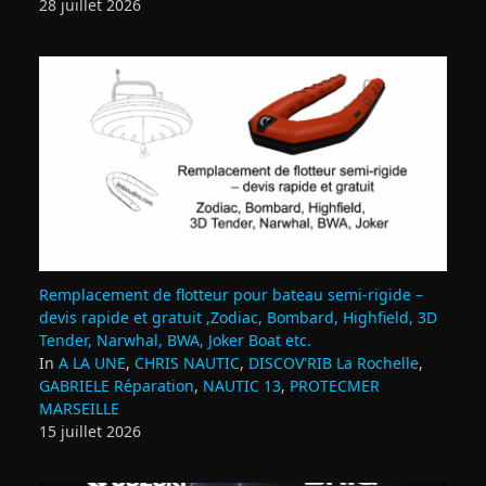
28 juillet 2026
Remplacement de flotteur pour bateau semi‑rigide –
devis rapide et gratuit ,Zodiac, Bombard, Highfield, 3D
Tender, Narwhal, BWA, Joker Boat etc.
In
A LA UNE
,
CHRIS NAUTIC
,
DISCOV'RIB La Rochelle
,
GABRIELE Réparation
,
NAUTIC 13
,
PROTECMER
MARSEILLE
15 juillet 2026