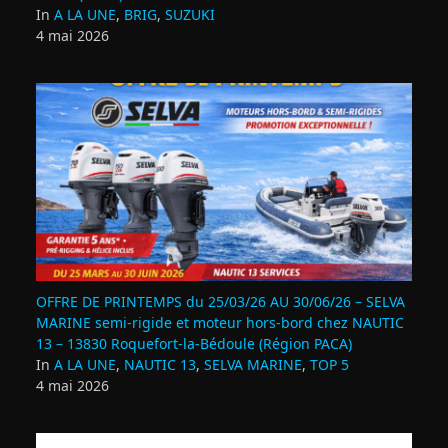
In
A LA UNE
,
BRIG
,
SUZUKI
4 mai 2026
OFFRE DE PRINTEMPS du 25/03/26 AU 30/06/26 – SELVA
MARINE semi-rigide et moteur hors-bord chez NAUTIC
13 – 13830 Roquefort‑la‑Bédoule (Région PACA)
In
A LA UNE
,
NAUTIC 13
,
SELVA MARINE
,
TOP 5
4 mai 2026