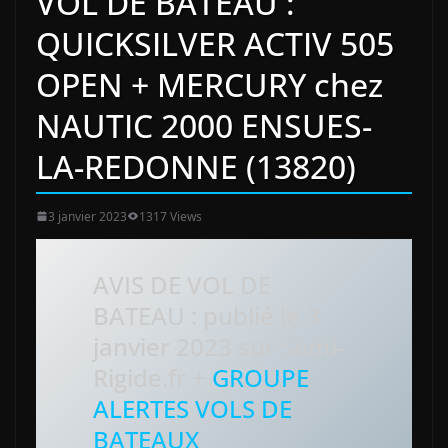
VOL DE BATEAU :
QUICKSILVER ACTIV 505
OPEN + MERCURY chez
NAUTIC 2000 ENSUES-
LA-REDONNE (13820)
3 janvier 2023
1317 Views
AVIS DE VOL DE
BATEAU : publié le 3
janvier 2023 sur Semi-
Rigide.fr +
GROUPE
ALERTES VOLS DE
BATEAUX