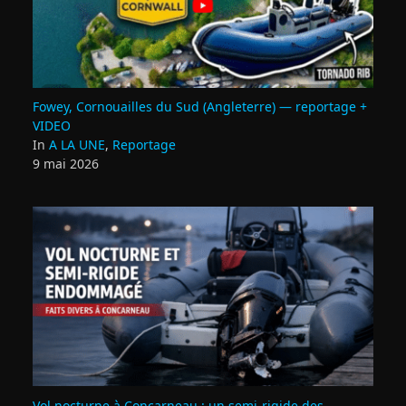
Fowey, Cornouailles du Sud (Angleterre) — reportage +
VIDEO
In
A LA UNE
,
Reportage
9 mai 2026
Vol nocturne à Concarneau : un semi‑rigide des