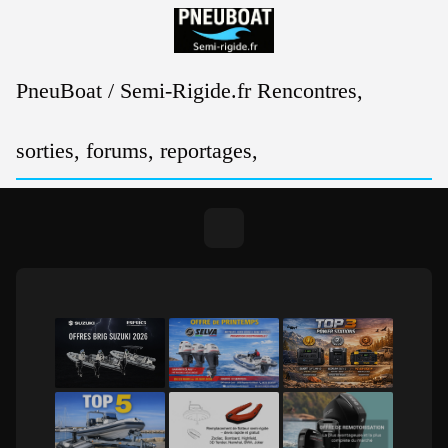
Passer
au
contenu
PneuBoat / Semi-Rigide.fr Rencontres,
sorties, forums, reportages,