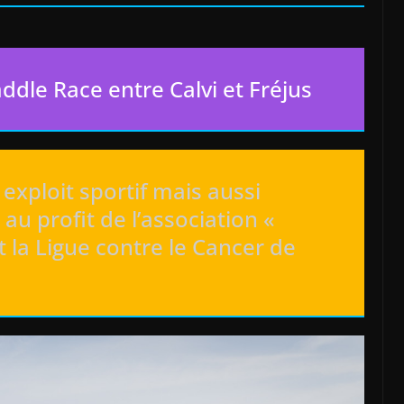
addle Race entre Calvi et Fréjus
exploit sportif mais aussi
au profit de l’association «
 la Ligue contre le Cancer de