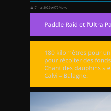
17 mai 2022
979 Views
Paddle Raid et l’Ultra P
180 kilomètres pour un 
pour récolter des fonds 
Chant des dauphins » et
Calvi – Balagne.