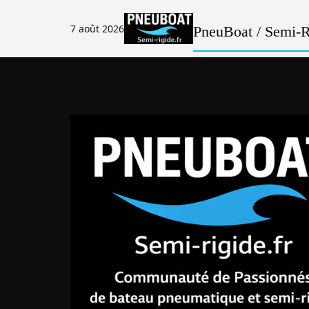
Passer
au
7 août 2026
PneuBoat / Semi-Ri
contenu