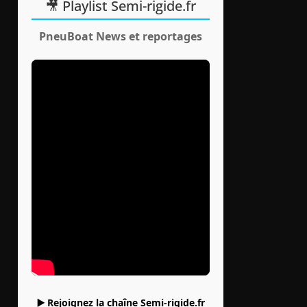
🎥 Playlist Semi-rigide.fr
PneuBoat News et reportages
▶️ Rejoignez la chaîne Semi-rigide.fr