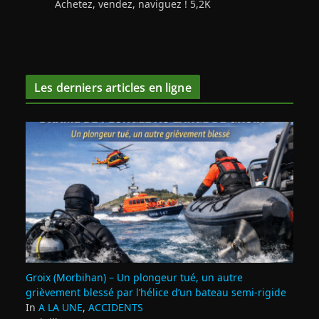
Achetez, vendez, naviguez ! 5,2K
Les derniers articles en ligne
Groix (Morbihan) – Un plongeur tué, un autre
grièvement blessé par l’hélice d’un bateau semi-rigide
In
A LA UNE
,
ACCIDENTS