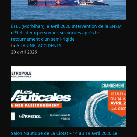
ÉTEL (Morbihan), 8 avril 2026 Intervention de la SNSM
d’Étel : deux personnes secourues après le
retournement d’un semi‑rigide
In
A LA UNE
,
ACCIDENTS
20 avril 2026
Salon Nautique de La Ciotat – 14 au 19 avril 2026 Le