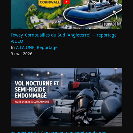
Fowey, Cornouailles du Sud (Angleterre) — reportage +
VIDEO
In
A LA UNE
,
Reportage
9 mai 2026
Vol nocturne à Concarneau : un semi‑rigide des