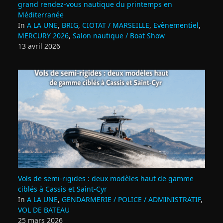
grand rendez‑vous nautique du printemps en
Méditerranée
In
A LA UNE
,
BRIG
,
CIOTAT / MARSEILLE
,
Evènementiel
,
MERCURY 2026
,
Salon nautique / Boat Show
13 avril 2026
Vols de semi‑rigides : deux modèles haut de gamme
ciblés à Cassis et Saint‑Cyr
In
A LA UNE
,
GENDARMERIE / POLICE / ADMINISTRATIF
,
VOL DE BATEAU
25 mars 2026