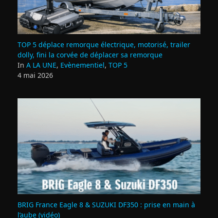
TOP 5 déplace remorque électrique, motorisé, trailer
dolly, fini la corvée de déplacer sa remorque
In
A LA UNE
,
Evènementiel
,
TOP 5
4 mai 2026
BRIG France Eagle 8 & SUZUKI DF350 : prise en main à
l’aube (vidéo)