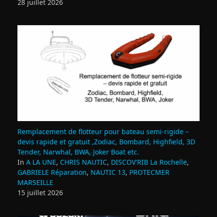
28 juillet 2026
Remplacement de flotteur pour bateau semi‑rigide –
devis rapide et gratuit ,Zodiac, Bombard, Highfield, 3D
Tender, Narwhal, BWA, Joker Boat etc.
In
A LA UNE
,
CHRIS NAUTIC
,
DISCOV'RIB La Rochelle
,
GABRIELE Réparation
,
NAUTIC 13
,
PROTECMER
MARSEILLE
15 juillet 2026