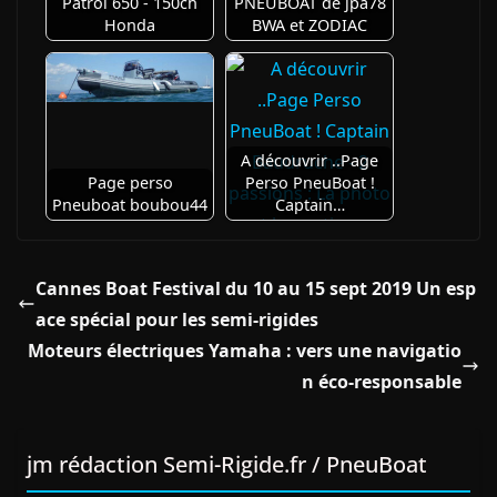
Patrol 650 - 150ch
PNEUBOAT de jpa78
Honda
BWA et ZODIAC
A découvrir ..Page
Page perso
Perso PneuBoat !
Pneuboat boubou44
Captain…
Cannes Boat Festival du 10 au 15 sept 2019 Un esp
ace spécial pour les semi-rigides
Moteurs électriques Yamaha : vers une navigatio
n éco-responsable
jm rédaction Semi-Rigide.fr / PneuBoat