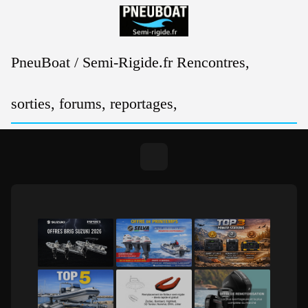
Passer
au
contenu
PneuBoat / Semi-Rigide.fr Rencontres,
sorties, forums, reportages,