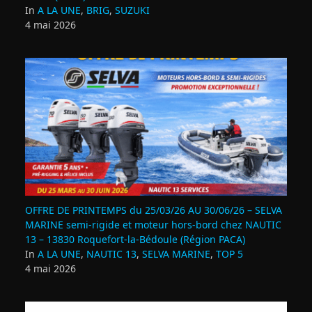
In
A LA UNE
,
BRIG
,
SUZUKI
4 mai 2026
OFFRE DE PRINTEMPS du 25/03/26 AU 30/06/26 – SELVA
MARINE semi-rigide et moteur hors-bord chez NAUTIC
13 – 13830 Roquefort‑la‑Bédoule (Région PACA)
In
A LA UNE
,
NAUTIC 13
,
SELVA MARINE
,
TOP 5
4 mai 2026