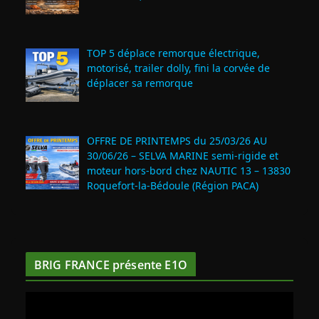
TOP 5 déplace remorque électrique,
motorisé, trailer dolly, fini la corvée de
déplacer sa remorque
OFFRE DE PRINTEMPS du 25/03/26 AU
30/06/26 – SELVA MARINE semi-rigide et
moteur hors-bord chez NAUTIC 13 – 13830
Roquefort‑la‑Bédoule (Région PACA)
BRIG FRANCE présente E1O
L
e