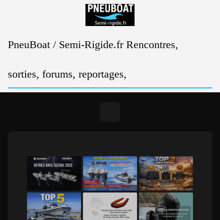
Passer
au
contenu
PneuBoat / Semi-Rigide.fr Rencontres,
sorties, forums, reportages,