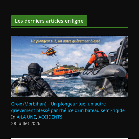
Les derniers articles en ligne
Groix (Morbihan) – Un plongeur tué, un autre
grièvement blessé par l’hélice d’un bateau semi-rigide
In
A LA UNE
,
ACCIDENTS
28 juillet 2026