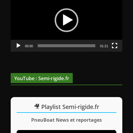
c
t
e
u
r
v
00:00
01:21
i
d
é
o
YouTube : Semi-rigide.fr
🎥 Playlist Semi-rigide.fr
PneuBoat News et reportages