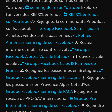
et les rencontres nautiques sur nos chaînes
YouTube :
📺 semi-rigide.fr sur YouTube
Explorez
l’univers des RIB XXL & Tender
📺 RIB XXL & Tender
sur YouTube
👉 Rejoignez la communauté PneuBoat
sur Facebook :
🔗 Groupe Facebook Semi-rigide.fr
Achetez, vendez entre passionnés :
📣 Petites
Annonces Semi-rigide sur Facebook
🚨 Restez
informé et mobilisé contre le vol :
🔗 Groupe
Facebook Alertes Vols de Bateaux
🚤 Trouvez la cale
idéale :
🔗 Groupe Facebook Cales & Rampes de
France
🌊 Rejoignez les passionnés en Bretagne :
🔗
Groupe Facebook Semi-rigide Bretagne
☀️ Rejoignez
les passionnés en Provence-Alpes-Côte d’Azur :
🔗
Groupe Facebook Semi-rigide PACA
Rejoignez un
réseau de PRO SAV international :
🌐 Groupe Pro
International Semi-rigide sur Facebook
💬 Rejoindre