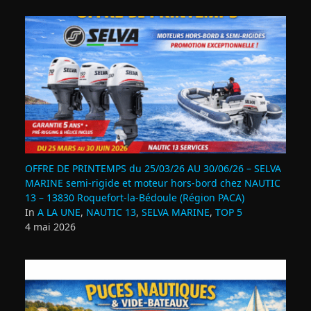
OFFRE DE PRINTEMPS du 25/03/26 AU 30/06/26 – SELVA
MARINE semi-rigide et moteur hors-bord chez NAUTIC
13 – 13830 Roquefort‑la‑Bédoule (Région PACA)
In
A LA UNE
,
NAUTIC 13
,
SELVA MARINE
,
TOP 5
4 mai 2026