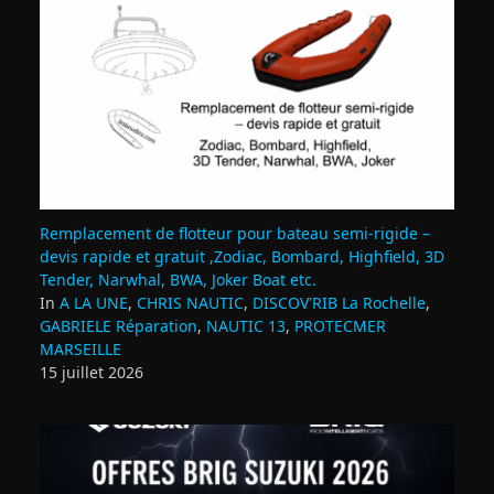
Remplacement de flotteur pour bateau semi‑rigide –
devis rapide et gratuit ,Zodiac, Bombard, Highfield, 3D
Tender, Narwhal, BWA, Joker Boat etc.
In
A LA UNE
,
CHRIS NAUTIC
,
DISCOV'RIB La Rochelle
,
GABRIELE Réparation
,
NAUTIC 13
,
PROTECMER
MARSEILLE
15 juillet 2026