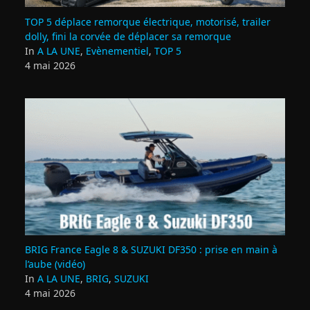
TOP 5 déplace remorque électrique, motorisé, trailer
dolly, fini la corvée de déplacer sa remorque
In
A LA UNE
,
Evènementiel
,
TOP 5
4 mai 2026
BRIG France Eagle 8 & SUZUKI DF350 : prise en main à
l’aube (vidéo)
In
A LA UNE
,
BRIG
,
SUZUKI
4 mai 2026