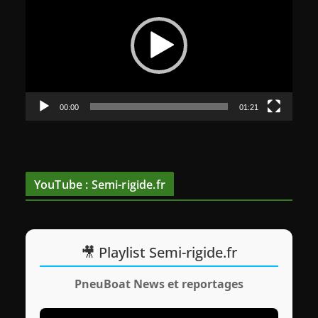
c
t
e
u
r
v
00:00
01:21
i
d
é
o
YouTube : Semi-rigide.fr
🎥 Playlist Semi-rigide.fr
PneuBoat News et reportages