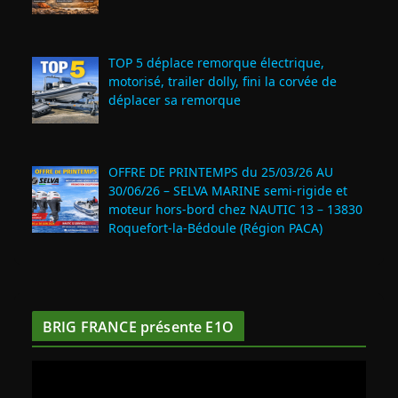
TOP 5 déplace remorque électrique,
motorisé, trailer dolly, fini la corvée de
déplacer sa remorque
OFFRE DE PRINTEMPS du 25/03/26 AU
30/06/26 – SELVA MARINE semi-rigide et
moteur hors-bord chez NAUTIC 13 – 13830
Roquefort‑la‑Bédoule (Région PACA)
BRIG FRANCE présente E1O
L
e