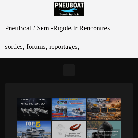
Passer
au
contenu
PneuBoat / Semi-Rigide.fr Rencontres,
sorties, forums, reportages,