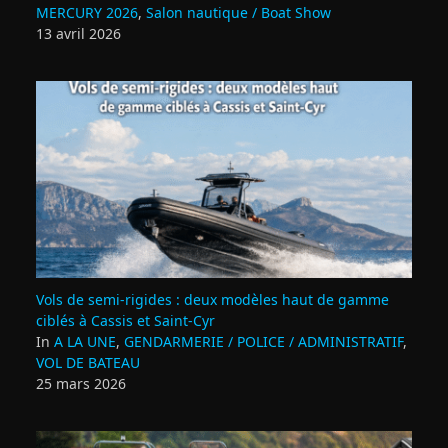
MERCURY 2026
,
Salon nautique / Boat Show
13 avril 2026
Vols de semi‑rigides : deux modèles haut de gamme
ciblés à Cassis et Saint‑Cyr
In
A LA UNE
,
GENDARMERIE / POLICE / ADMINISTRATIF
,
VOL DE BATEAU
25 mars 2026