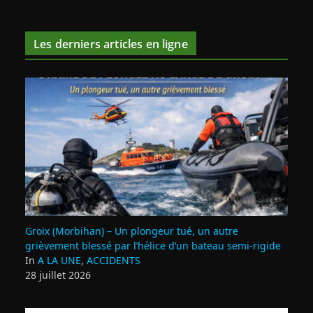
Les derniers articles en ligne
Groix (Morbihan) – Un plongeur tué, un autre
grièvement blessé par l’hélice d’un bateau semi-rigide
In
A LA UNE
,
ACCIDENTS
28 juillet 2026