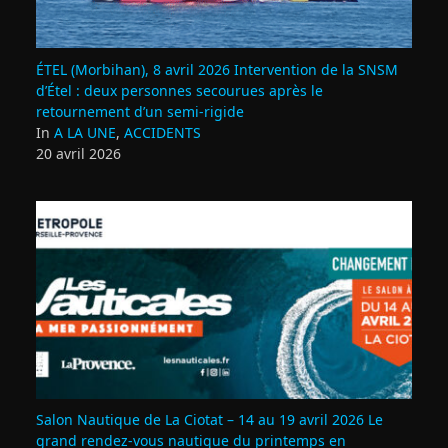
ÉTEL (Morbihan), 8 avril 2026 Intervention de la SNSM
d’Étel : deux personnes secourues après le
retournement d’un semi‑rigide
In
A LA UNE
,
ACCIDENTS
20 avril 2026
Salon Nautique de La Ciotat – 14 au 19 avril 2026 Le
grand rendez‑vous nautique du printemps en