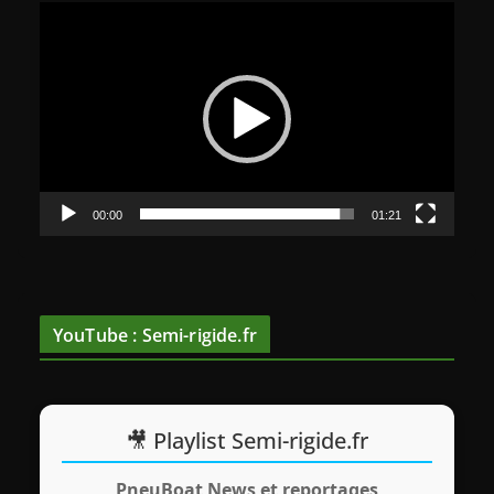
L
e
c
t
e
u
r
v
00:00
01:21
i
d
é
o
YouTube : Semi-rigide.fr
🎥 Playlist Semi-rigide.fr
PneuBoat News et reportages