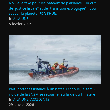
Nouvelle taxe pour les bateaux de plaisance : un outil
de “justice fiscale” et de “transition écologique” ! pour
sauver la planète. FOR SHUR.
In
A LA UNE
5 février 2026
Parti porter assistance à un bateau échoué, le semi-
rigide de la SNSM se retourne, au large du Finistère
In
A LA UNE
,
ACCIDENTS
29 janvier 2026