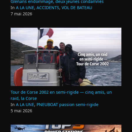
Glénans endommagé, deux jeunes condamnés
In
A LA UNE
,
ACCIDENTS
,
VOL DE BATEAU
7 mai 2026
Tour de Corse 2002 en semi‑rigide — cinq amis, un
raid, la Corse
In
A LA UNE
,
PNEUBOAT passion semi-rigide
5 mai 2026