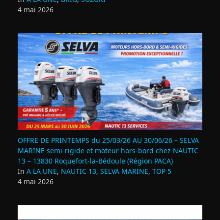
4 mai 2026
OFFRE DE PRINTEMPS du 25/03/26 AU 30/06/26 – SELVA
MARINE semi-rigide et moteur hors-bord chez NAUTIC
13 – 13830 Roquefort‑la‑Bédoule (Région PACA)
In
A LA UNE
,
NAUTIC 13
,
SELVA MARINE
,
TOP 5
4 mai 2026