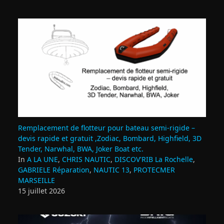
Remplacement de flotteur pour bateau semi‑rigide –
devis rapide et gratuit ,Zodiac, Bombard, Highfield, 3D
Tender, Narwhal, BWA, Joker Boat etc.
In
A LA UNE
,
CHRIS NAUTIC
,
DISCOV'RIB La Rochelle
,
GABRIELE Réparation
,
NAUTIC 13
,
PROTECMER
MARSEILLE
15 juillet 2026