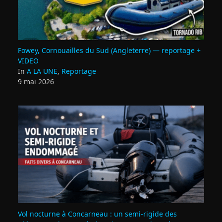
Fowey, Cornouailles du Sud (Angleterre) — reportage +
VIDEO
In
A LA UNE
,
Reportage
9 mai 2026
Vol nocturne à Concarneau : un semi‑rigide des