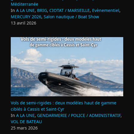
Méditerranée
In
A LA UNE
,
BRIG
,
CIOTAT / MARSEILLE
,
Evènementiel
,
MERCURY 2026
,
Salon nautique / Boat Show
13 avril 2026
Vols de semi‑rigides : deux modèles haut de gamme
ciblés à Cassis et Saint‑Cyr
In
A LA UNE
,
GENDARMERIE / POLICE / ADMINISTRATIF
,
VOL DE BATEAU
25 mars 2026