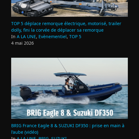
TOP 5 déplace remorque électrique, motorisé, trailer
dolly, fini la corvée de déplacer sa remorque
In
A LA UNE
,
Evènementiel
,
TOP 5
4 mai 2026
BRIG France Eagle 8 & SUZUKI DF350 : prise en main à
l’aube (vidéo)
In
A LA UNE
,
BRIG
,
SUZUKI