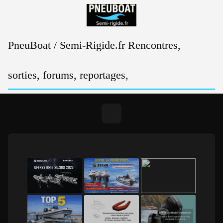
Passer
au
contenu
PneuBoat / Semi-Rigide.fr Rencontres,
sorties, forums, reportages,