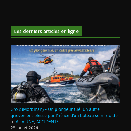
Les derniers articles en ligne
Groix (Morbihan) – Un plongeur tué, un autre
grièvement blessé par l’hélice d’un bateau semi-rigide
In
A LA UNE
,
ACCIDENTS
28 juillet 2026