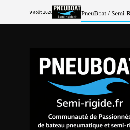
Passer
au
9 août 2026
PneuBoat / Semi-Ri
contenu