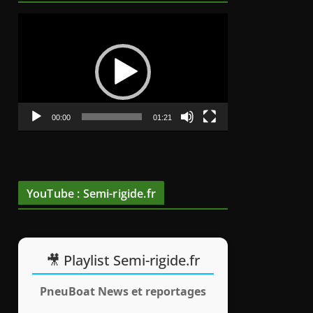
L
e
c
t
e
u
00:00
01:21
r
v
i
d
YouTube : Semi-rigide.fr
é
o
🎥 Playlist Semi-rigide.fr
PneuBoat News et reportages