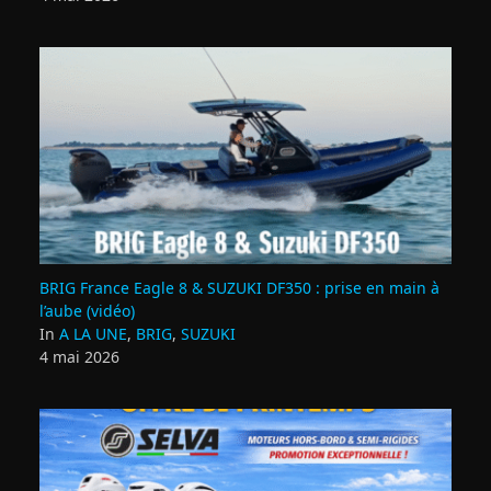
BRIG France Eagle 8 & SUZUKI DF350 : prise en main à
l’aube (vidéo)
In
A LA UNE
,
BRIG
,
SUZUKI
4 mai 2026