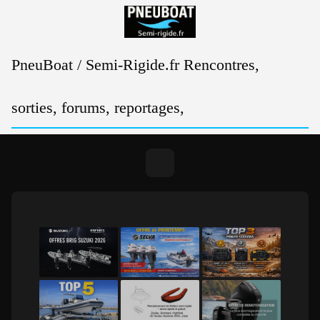
Passer
au
contenu
PneuBoat / Semi-Rigide.fr Rencontres,
sorties, forums, reportages,