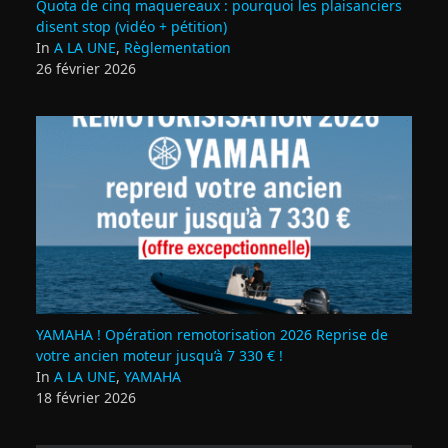
Quota de cinq maquereaux : pourquoi les plaisanciers
disent stop (vidéo + pétition)
In
A LA UNE
,
Règlementation
26 février 2026
YAMAHA ! Opération remotorisation 2026 Reprise de
votre ancien moteur jusqu’à 7 330 € !
In
A LA UNE
,
YAMAHA
18 février 2026