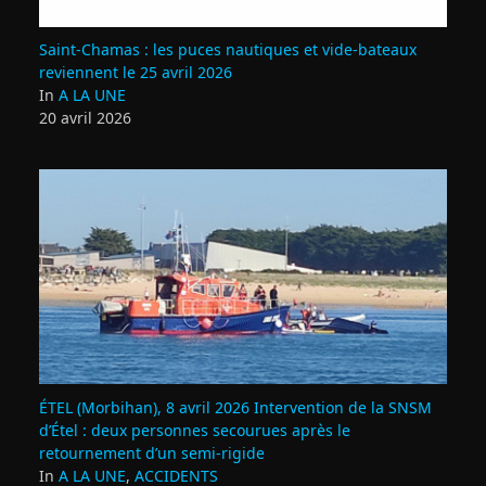
Saint‑Chamas : les puces nautiques et vide‑bateaux
reviennent le 25 avril 2026
In
A LA UNE
20 avril 2026
ÉTEL (Morbihan), 8 avril 2026 Intervention de la SNSM
d’Étel : deux personnes secourues après le
retournement d’un semi‑rigide
In
A LA UNE
,
ACCIDENTS