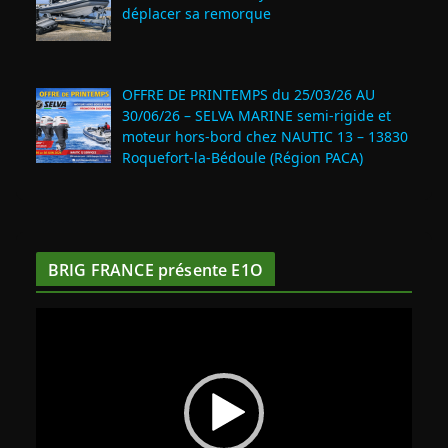
déplacer sa remorque
OFFRE DE PRINTEMPS du 25/03/26 AU
30/06/26 – SELVA MARINE semi-rigide et
moteur hors-bord chez NAUTIC 13 – 13830
Roquefort‑la‑Bédoule (Région PACA)
BRIG FRANCE présente E1O
L
e
c
t
e
u