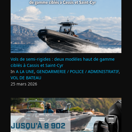
Vols de semi‑rigides : deux modèles haut de gamme
ciblés à Cassis et Saint‑Cyr
In
A LA UNE
,
GENDARMERIE / POLICE / ADMINISTRATIF
,
VOL DE BATEAU
25 mars 2026