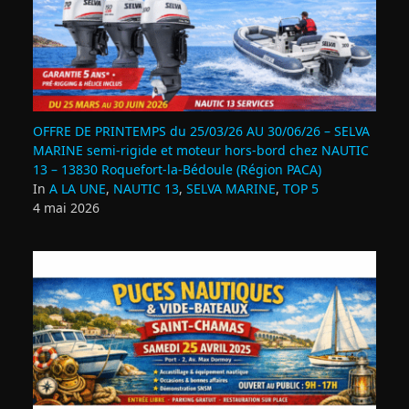
OFFRE DE PRINTEMPS du 25/03/26 AU 30/06/26 – SELVA
MARINE semi-rigide et moteur hors-bord chez NAUTIC
13 – 13830 Roquefort‑la‑Bédoule (Région PACA)
In
A LA UNE
,
NAUTIC 13
,
SELVA MARINE
,
TOP 5
4 mai 2026