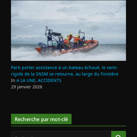
Parti porter assistance à un bateau échoué, le semi-
rigide de la SNSM se retourne, au large du Finistère
In
A LA UNE
,
ACCIDENTS
29 janvier 2026
Recherche par mot-clé