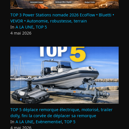
TOP 3 Power Stations nomade 2026 EcoFlow • Bluetti •
VEVOR • Autonomie, robustesse, terrain
In
A LA UNE
,
TOP 5
4 mai 2026
TOP 5 déplace remorque électrique, motorisé, trailer
dolly, fini la corvée de déplacer sa remorque
In
A LA UNE
,
Evènementiel
,
TOP 5
4 mai 2026