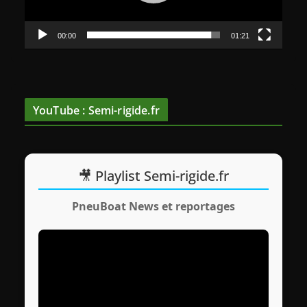
r
v
00:00
01:21
i
d
é
o
YouTube : Semi-rigide.fr
🎥 Playlist Semi-rigide.fr
PneuBoat News et reportages